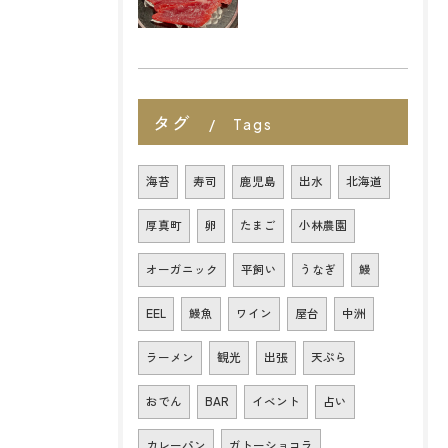
タグ
Tags
海苔
寿司
鹿児島
出水
北海道
厚真町
卵
たまご
小林農園
オーガニック
平飼い
うなぎ
鰻
EEL
鰻魚
ワイン
屋台
中洲
ラーメン
観光
出張
天ぷら
おでん
BAR
イベント
占い
カレーパン
ガトーショコラ