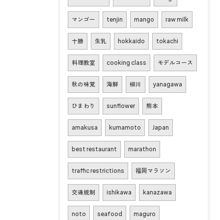
マンゴー
tenjin
mango
raw milk
十勝
生乳
hokkaido
tokachi
料理教室
cooking class
モデルコース
秋の味覚
海鮮
柳川
yanagawa
ひまわり
sunflower
熊本
amakusa
kumamoto
Japan
best restaurant
marathon
traffic restrictions
福岡マラソン
交通規制
ishikawa
kanazawa
noto
seafood
maguro