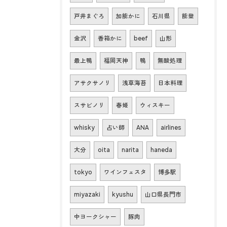
戸井まぐろ
加能かに
石川県
能登
金沢
香箱かに
beef
山形
最上鴨
福岡天神
鴨
無酸処理
アサクサノリ
浅草海苔
日本料理
スサビノリ
春姫
ウィスキー
whisky
占い師
ANA
airlines
大分
oita
narita
haneda
tokyo
ワインフェスタ
博多駅
miyazaki
kyushu
山口県長門市
中ヨークシャー
豚肉