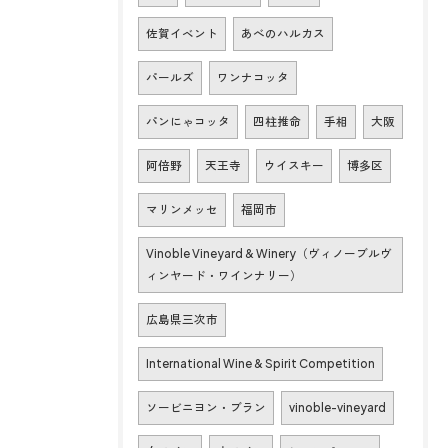
佐賀イベント
あべのハルカス
パールズ
ワンナコッタ
パンにゃコッタ
四柱推命
手相
大阪
阿倍野
天王寺
ウイスキー
博多区
マリンメッセ
福岡市
Vinoble Vineyard & Winery（ヴィノーブルヴ
ィンヤード・ワインナリー）
広島県三次市
International Wine & Spirit Competition
ソービニヨン・ブラン
vinoble-vineyard