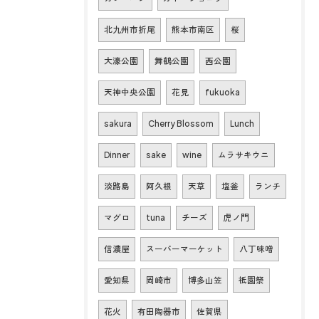
北九州市折尾
熊本市南区
桜
大濠公園
舞鶴公園
西公園
天神中央公園
花見
fukuoka
sakura
Cherry Blossom
Lunch
Dinner
sake
wine
ムラサキウニ
淡路島
阿久根
天草
塩釜
ランチ
マグロ
tuna
チーズ
虎ノ門
信濃屋
スーパーマーケット
八丁味噌
愛知県
岡崎市
博多山笠
祇園祭
花火
有田陶器市
佐賀県