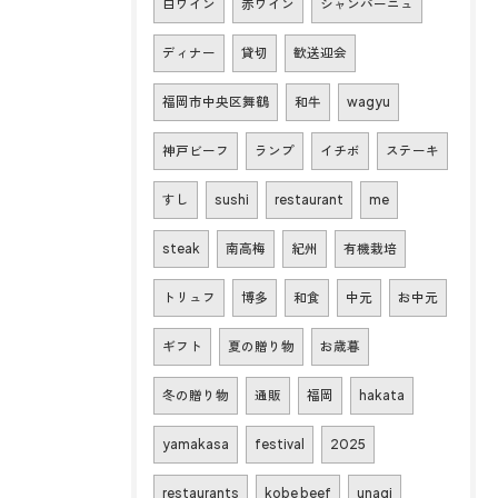
白ワイン
赤ワイン
シャンパーニュ
ディナー
貸切
歓送迎会
福岡市中央区舞鶴
和牛
wagyu
神戸ビーフ
ランプ
イチボ
ステーキ
すし
sushi
restaurant
me
steak
南高梅
紀州
有機栽培
トリュフ
博多
和食
中元
お中元
ギフト
夏の贈り物
お歳暮
冬の贈り物
通販
福岡
hakata
yamakasa
festival
2025
restaurants
kobe beef
unagi