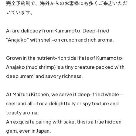
完全予約制で、海外からのお客様にも多くご来店いただ
いています。
A rare delicacy from Kumamoto: Deep-fried
“Anajako” with shell-on crunch and rich aroma.
Grown in the nutrient-rich tidal flats of Kumamoto,
Anajako (mud shrimp) is a tiny creature packed with
deep umami and savory richness.
At Maizuru Kitchen, we serve it deep-fried whole—
shell and all—for a delightfully crispy texture and
toasty aroma.
An exquisite pairing with sake, this is a true hidden
gem, even in Japan.