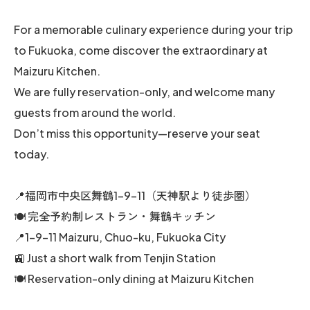
For a memorable culinary experience during your trip
to Fukuoka, come discover the extraordinary at
Maizuru Kitchen.
We are fully reservation-only, and welcome many
guests from around the world.
Don’t miss this opportunity—reserve your seat
today.
📍福岡市中央区舞鶴1-9-11（天神駅より徒歩圏）
🍽️ 完全予約制レストラン・舞鶴キッチン
📍1-9-11 Maizuru, Chuo-ku, Fukuoka City
🚉 Just a short walk from Tenjin Station
🍽️ Reservation-only dining at Maizuru Kitchen