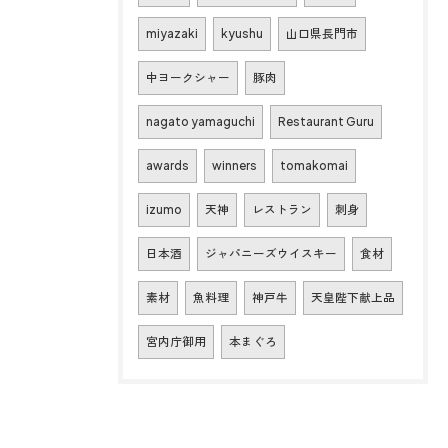
miyazaki
kyushu
山口県長門市
中ヨークシャー
豚肉
nagato yamaguchi
Restaurant Guru
awards
winners
tomakomai
izumo
天神
レストラン
刺身
日本酒
ジャパニーズウイスキー
食材
素材
魚料理
神戸牛
天皇陛下献上品
宮内庁御用
本まぐろ