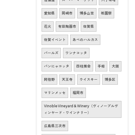
愛知県
岡崎市
博多山笠
祇園祭
花火
有田陶器市
佐賀県
佐賀イベント
あべのハルカス
パールズ
ワンナコッタ
パンにゃコッタ
四柱推命
手相
大阪
阿倍野
天王寺
ウイスキー
博多区
マリンメッセ
福岡市
Vinoble Vineyard & Winery（ヴィノーブルヴ
ィンヤード・ワインナリー）
広島県三次市