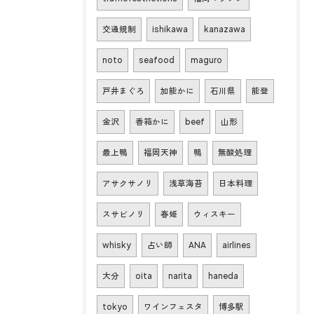
交通規制
ishikawa
kanazawa
noto
seafood
maguro
戸井まぐろ
加能かに
石川県
能登
金沢
香箱かに
beef
山形
最上鴨
福岡天神
鴨
無酸処理
アサクサノリ
浅草海苔
日本料理
スサビノリ
春姫
ウィスキー
whisky
占い師
ANA
airlines
大分
oita
narita
haneda
tokyo
ワインフェスタ
博多駅