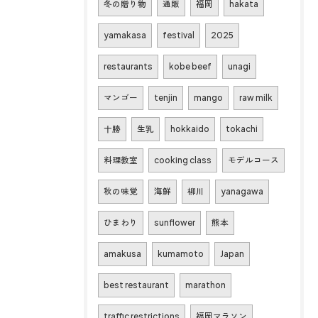
冬の贈り物
通販
福岡
hakata
yamakasa
festival
2025
restaurants
kobe beef
unagi
マンゴー
tenjin
mango
raw milk
十勝
生乳
hokkaido
tokachi
料理教室
cooking class
モデルコース
秋の味覚
海鮮
柳川
yanagawa
ひまわり
sunflower
熊本
amakusa
kumamoto
Japan
best restaurant
marathon
traffic restrictions
福岡マラソン