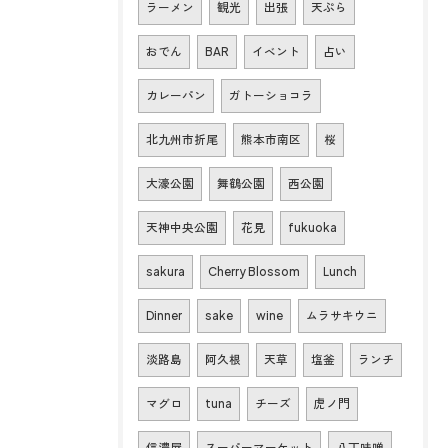
ラーメン
観光
出張
天ぷら
おでん
BAR
イベント
占い
カレーパン
ガトーショコラ
北九州市折尾
熊本市南区
桜
大濠公園
舞鶴公園
西公園
天神中央公園
花見
fukuoka
sakura
Cherry Blossom
Lunch
Dinner
sake
wine
ムラサキウニ
淡路島
阿久根
天草
塩釜
ランチ
マグロ
tuna
チーズ
虎ノ門
信濃屋
スーパーマーケット
八丁味噌