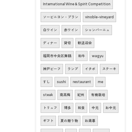
International Wine & Spirit Competition
ソービニヨン・ブラン
vinoble-vineyard
白ワイン
赤ワイン
シャンパーニュ
ディナー
貸切
歓送迎会
福岡市中央区舞鶴
和牛
wagyu
神戸ビーフ
ランプ
イチボ
ステーキ
すし
sushi
restaurant
me
steak
南高梅
紀州
有機栽培
トリュフ
博多
和食
中元
お中元
ギフト
夏の贈り物
お歳暮