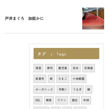
戸井まぐろ 加能かに
タグ
Tags
海苔
寿司
鹿児島
出水
北海道
厚真町
卵
たまご
小林農園
オーガニック
平飼い
うなぎ
鰻
EEL
鰻魚
ワイン
屋台
中洲