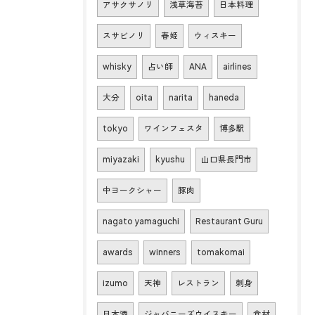
アサクサノリ
浅草海苔
日本料理
スサビノリ
春姫
ウィスキー
whisky
占い師
ANA
airlines
大分
oita
narita
haneda
tokyo
ワインフェスタ
博多駅
miyazaki
kyushu
山口県長門市
中ヨークシャー
豚肉
nagato yamaguchi
Restaurant Guru
awards
winners
tomakomai
izumo
天神
レストラン
刺身
日本酒
ジャパニーズウイスキー
食材