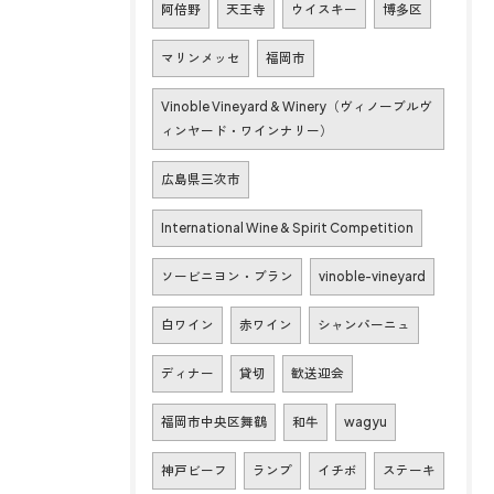
阿倍野
天王寺
ウイスキー
博多区
マリンメッセ
福岡市
Vinoble Vineyard & Winery（ヴィノーブルヴ
ィンヤード・ワインナリー）
広島県三次市
International Wine & Spirit Competition
ソービニヨン・ブラン
vinoble-vineyard
白ワイン
赤ワイン
シャンパーニュ
ディナー
貸切
歓送迎会
福岡市中央区舞鶴
和牛
wagyu
神戸ビーフ
ランプ
イチボ
ステーキ