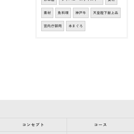
素材
魚料理
神戸牛
天皇陛下献上品
宮内庁御用
本まぐろ
コンセプト
コース