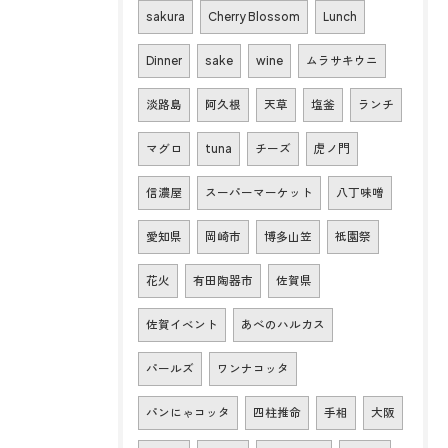
sakura
Cherry Blossom
Lunch
Dinner
sake
wine
ムラサキウニ
淡路島
阿久根
天草
塩釜
ランチ
マグロ
tuna
チーズ
虎ノ門
信濃屋
スーパーマーケット
八丁味噌
愛知県
岡崎市
博多山笠
祇園祭
花火
有田陶器市
佐賀県
佐賀イベント
あべのハルカス
パールズ
ワンナコッタ
パンにゃコッタ
四柱推命
手相
大阪