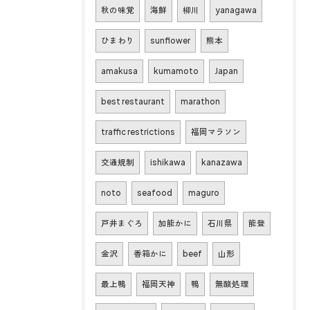
秋の味覚
海鮮
柳川
yanagawa
ひまわり
sunflower
熊本
amakusa
kumamoto
Japan
best restaurant
marathon
traffic restrictions
福岡マラソン
交通規制
ishikawa
kanazawa
noto
seafood
maguro
戸井まぐろ
加能かに
石川県
能登
金沢
香箱かに
beef
山形
最上鴨
福岡天神
鴨
無酸処理