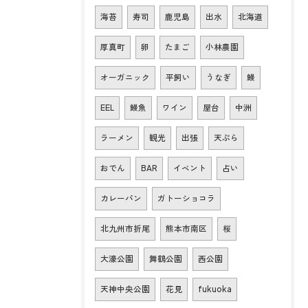
海苔
寿司
鹿児島
出水
北海道
厚真町
卵
たまご
小林農園
オーガニック
平飼い
うなぎ
鰻
EEL
鰻魚
ワイン
屋台
中洲
ラーメン
観光
出張
天ぷら
おでん
BAR
イベント
占い
カレーパン
ガトーショコラ
北九州市折尾
熊本市南区
桜
大濠公園
舞鶴公園
西公園
天神中央公園
花見
fukuoka