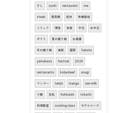
すし
sushi
restaurant
me
steak
南高梅
紀州
有機栽培
トリュフ
博多
和食
中元
お中元
ギフト
夏の贈り物
お歳暮
冬の贈り物
通販
福岡
hakata
yamakasa
festival
2025
restaurants
kobe beef
unagi
マンゴー
tenjin
mango
raw milk
十勝
生乳
hokkaido
tokachi
料理教室
cooking class
モデルコース