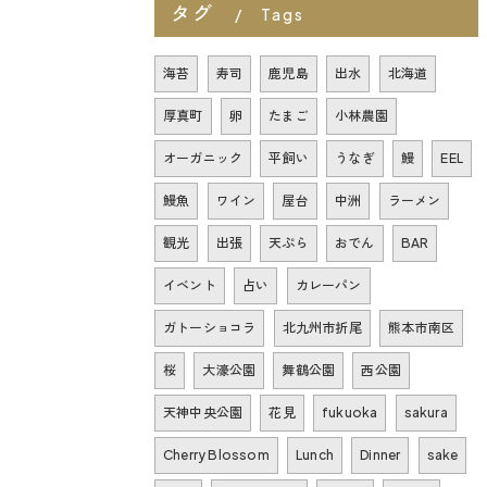
タグ
Tags
海苔
寿司
鹿児島
出水
北海道
厚真町
卵
たまご
小林農園
オーガニック
平飼い
うなぎ
鰻
EEL
鰻魚
ワイン
屋台
中洲
ラーメン
観光
出張
天ぷら
おでん
BAR
イベント
占い
カレーパン
ガトーショコラ
北九州市折尾
熊本市南区
桜
大濠公園
舞鶴公園
西公園
天神中央公園
花見
fukuoka
sakura
Cherry Blossom
Lunch
Dinner
sake