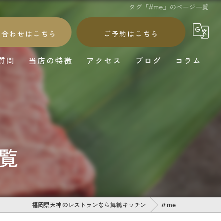
タグ『#me』のページ一覧
い合わせはこちら
ご予約はこちら
質問
当店の特徴
アクセス
ブログ
コラム
和食
和牛
海鮮
覧
鰻
ワイン
福岡県天神のレストランなら舞鶴キッチン
#me