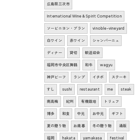
広島県三次市
International Wine & Spirit Competition
ソービニヨン・ブラン
vinoble-vineyard
白ワイン
赤ワイン
シャンパーニュ
ディナー
貸切
歓送迎会
福岡市中央区舞鶴
和牛
wagyu
神戸ビーフ
ランプ
イチボ
ステーキ
すし
sushi
restaurant
me
steak
南高梅
紀州
有機栽培
トリュフ
博多
和食
中元
お中元
ギフト
夏の贈り物
お歳暮
冬の贈り物
通販
福岡
hakata
yamakasa
festival