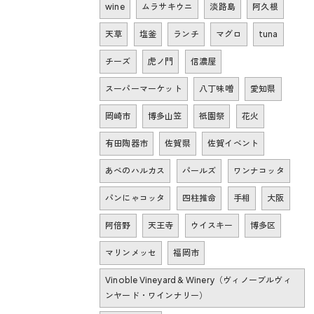
wine
ムラサキウニ
淡路島
阿久根
天草
塩釜
ランチ
マグロ
tuna
チーズ
虎ノ門
信濃屋
スーパーマーケット
八丁味噌
愛知県
岡崎市
博多山笠
祇園祭
花火
有田陶器市
佐賀県
佐賀イベント
あべのハルカス
パールズ
ワンナコッタ
パンにゃコッタ
四柱推命
手相
大阪
阿倍野
天王寺
ウイスキー
博多区
マリンメッセ
福岡市
Vinoble Vineyard & Winery（ヴィノーブルヴィ
ンヤード・ワインナリー）