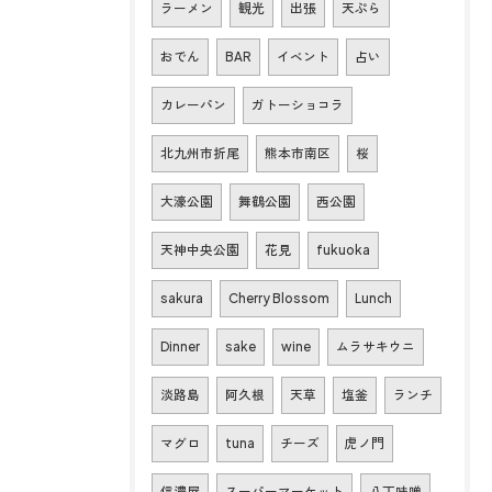
ラーメン
観光
出張
天ぷら
おでん
BAR
イベント
占い
カレーパン
ガトーショコラ
北九州市折尾
熊本市南区
桜
大濠公園
舞鶴公園
西公園
天神中央公園
花見
fukuoka
sakura
Cherry Blossom
Lunch
Dinner
sake
wine
ムラサキウニ
淡路島
阿久根
天草
塩釜
ランチ
マグロ
tuna
チーズ
虎ノ門
信濃屋
スーパーマーケット
八丁味噌