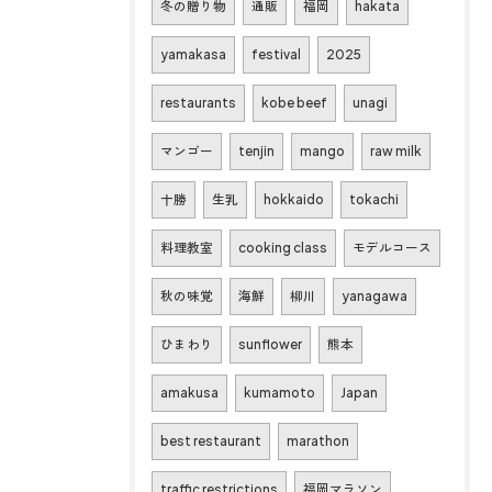
冬の贈り物
通販
福岡
hakata
yamakasa
festival
2025
restaurants
kobe beef
unagi
マンゴー
tenjin
mango
raw milk
十勝
生乳
hokkaido
tokachi
料理教室
cooking class
モデルコース
秋の味覚
海鮮
柳川
yanagawa
ひまわり
sunflower
熊本
amakusa
kumamoto
Japan
best restaurant
marathon
traffic restrictions
福岡マラソン