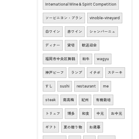
International Wine & Spirit Competition
ソービニヨン・ブラン
vinoble-vineyard
白ワイン
赤ワイン
シャンパーニュ
ディナー
貸切
歓送迎会
福岡市中央区舞鶴
和牛
wagyu
神戸ビーフ
ランプ
イチボ
ステーキ
すし
sushi
restaurant
me
steak
南高梅
紀州
有機栽培
トリュフ
博多
和食
中元
お中元
ギフト
夏の贈り物
お歳暮