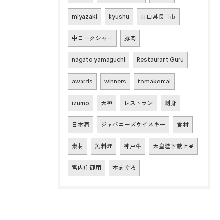
miyazaki
kyushu
山口県長門市
中ヨークシャー
豚肉
nagato yamaguchi
Restaurant Guru
awards
winners
tomakomai
izumo
天神
レストラン
刺身
日本酒
ジャパニーズウイスキー
食材
素材
魚料理
神戸牛
天皇陛下献上品
宮内庁御用
本まぐろ