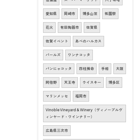
愛知県
岡崎市
博多山笠
祇園祭
花火
有田陶器市
佐賀県
佐賀イベント
あべのハルカス
パールズ
ワンナコッタ
パンにゃコッタ
四柱推命
手相
大阪
阿倍野
天王寺
ウイスキー
博多区
マリンメッセ
福岡市
Vinoble Vineyard & Winery（ヴィノーブルヴ
ィンヤード・ワインナリー）
広島県三次市