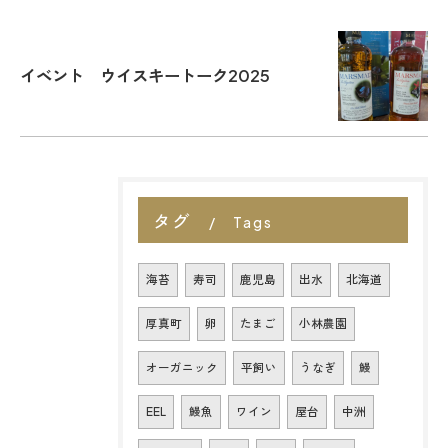
イベント ウイスキートーク2025
タグ
Tags
海苔
寿司
鹿児島
出水
北海道
厚真町
卵
たまご
小林農園
オーガニック
平飼い
うなぎ
鰻
EEL
鰻魚
ワイン
屋台
中洲