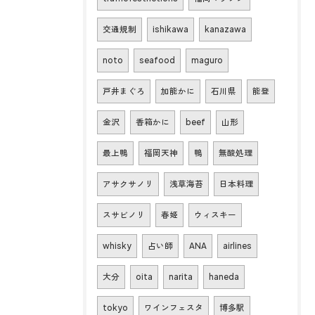
交通規制
ishikawa
kanazawa
noto
seafood
maguro
戸井まぐろ
加能かに
石川県
能登
金沢
香箱かに
beef
山形
最上鴨
福岡天神
鴨
無酸処理
アサクサノリ
浅草海苔
日本料理
スサビノリ
春姫
ウィスキー
whisky
占い師
ANA
airlines
大分
oita
narita
haneda
tokyo
ワインフェスタ
博多駅