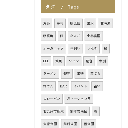
タグ
Tags
海苔
寿司
鹿児島
出水
北海道
厚真町
卵
たまご
小林農園
オーガニック
平飼い
うなぎ
鰻
EEL
鰻魚
ワイン
屋台
中洲
ラーメン
観光
出張
天ぷら
おでん
BAR
イベント
占い
カレーパン
ガトーショコラ
北九州市折尾
熊本市南区
桜
大濠公園
舞鶴公園
西公園