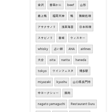
金沢
香箱かに
beef
山形
最上鴨
福岡天神
鴨
無酸処理
アサクサノリ
浅草海苔
日本料理
スサビノリ
春姫
ウィスキー
whisky
占い師
ANA
airlines
大分
oita
narita
haneda
tokyo
ワインフェスタ
博多駅
miyazaki
kyushu
山口県長門市
中ヨークシャー
豚肉
nagato yamaguchi
Restaurant Guru