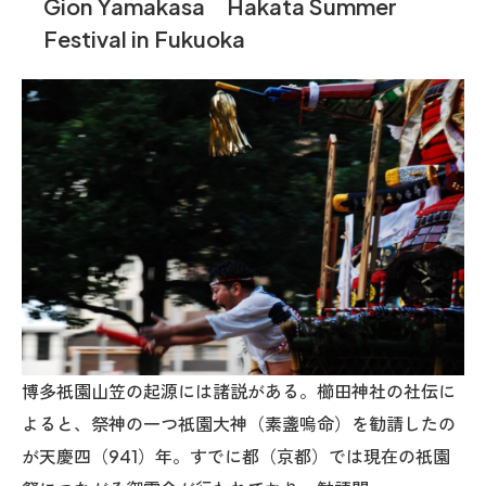
Gion Yamakasa Hakata Summer
Festival in Fukuoka
博多祇園山笠の起源には諸説がある。櫛田神社の社伝に
よると、祭神の一つ祇園大神（素盞嗚命）を勧請したの
が天慶四（941）年。すでに都（京都）では現在の祇園