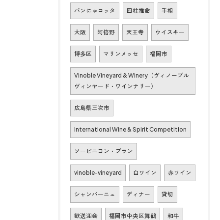
パンにゃコッタ
四柱推命
手相
大阪
阿倍野
天王寺
ウイスキー
博多区
マリンメッセ
福岡市
Vinoble Vineyard & Winery（ヴィノーブル
ヴィンヤード・ワインナリー）
広島県三次市
International Wine & Spirit Competition
ソービニヨン・ブラン
vinoble-vineyard
白ワイン
赤ワイン
シャンパーニュ
ディナー
貸切
歓送迎会
福岡市中央区舞鶴
和牛