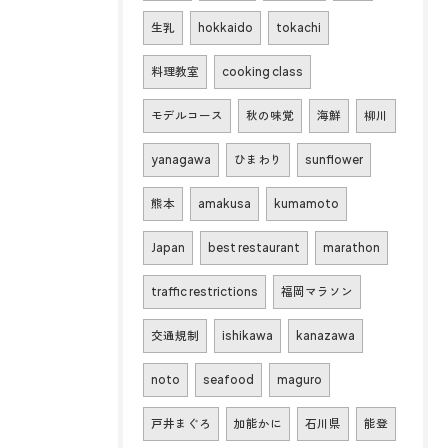
生乳
hokkaido
tokachi
料理教室
cooking class
モデルコース
秋の味覚
海鮮
柳川
yanagawa
ひまわり
sunflower
熊本
amakusa
kumamoto
Japan
best restaurant
marathon
traffic restrictions
福岡マラソン
交通規制
ishikawa
kanazawa
noto
seafood
maguro
戸井まぐろ
加能かに
石川県
能登