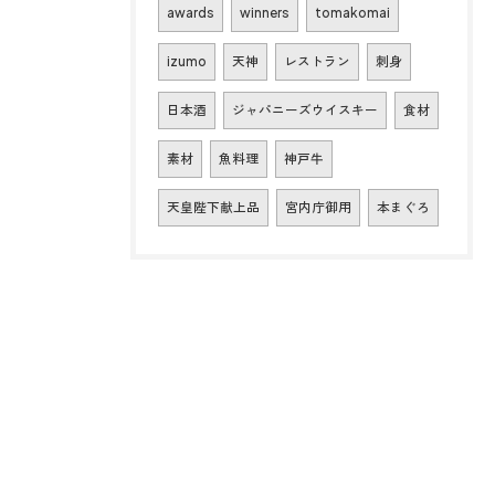
awards
winners
tomakomai
izumo
天神
レストラン
刺身
日本酒
ジャパニーズウイスキー
食材
素材
魚料理
神戸牛
天皇陛下献上品
宮内庁御用
本まぐろ