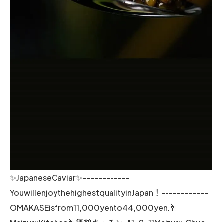
✨JapaneseCaviar✨------------
YouwillenjoythehighestqualityinJapan！------------
OMAKASEisfrom11,000yento44,000yen.🥂