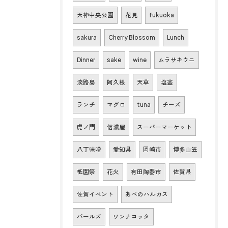
天神中央公園
花見
fukuoka
sakura
Cherry Blossom
Lunch
Dinner
sake
wine
ムラサキウニ
淡路島
阿久根
天草
塩釜
ランチ
マグロ
tuna
チーズ
虎ノ門
信濃屋
スーパーマーケット
八丁味噌
愛知県
岡崎市
博多山笠
祇園祭
花火
有田陶器市
佐賀県
佐賀イベント
あべのハルカス
パールズ
ワンナコッタ