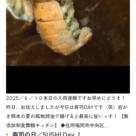
2025／６／１０本日の入荷速報ですお早めにどうそ！
昨日、お伝えしましたが今日は寿司DAYです（笑）岩が
き熊本の夏の風物詩油で揚げると最高に旨いっす！ 【無
添加和食舞鶴キッチン】 ◆住所福岡市中央区…
寿司の日／SUSHI Day ！