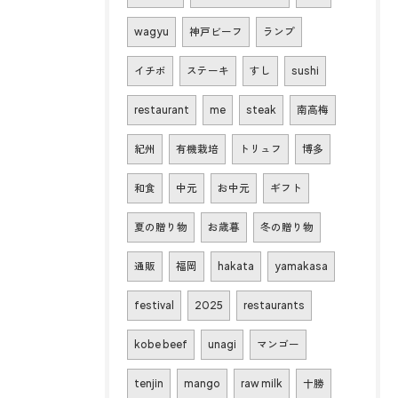
wagyu
神戸ビーフ
ランプ
イチボ
ステーキ
すし
sushi
restaurant
me
steak
南高梅
紀州
有機栽培
トリュフ
博多
和食
中元
お中元
ギフト
夏の贈り物
お歳暮
冬の贈り物
通販
福岡
hakata
yamakasa
festival
2025
restaurants
kobe beef
unagi
マンゴー
tenjin
mango
raw milk
十勝