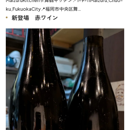
MaizuruKitchen🥂舞鶴キッチン📍1-9-11Maizuru,Chuo-
ku,FukuokaCity📍福岡市中央区舞…
新登場 赤ワイン