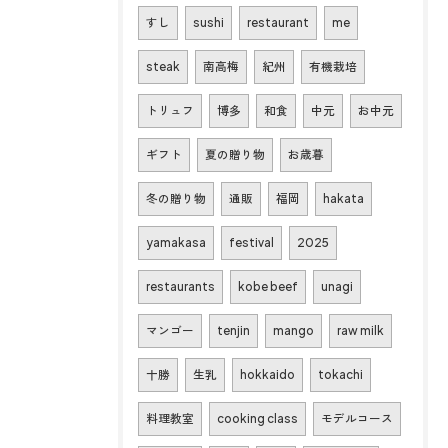
すし
sushi
restaurant
me
steak
南高梅
紀州
有機栽培
トリュフ
博多
和食
中元
お中元
ギフト
夏の贈り物
お歳暮
冬の贈り物
通販
福岡
hakata
yamakasa
festival
2025
restaurants
kobe beef
unagi
マンゴー
tenjin
mango
raw milk
十勝
生乳
hokkaido
tokachi
料理教室
cooking class
モデルコース