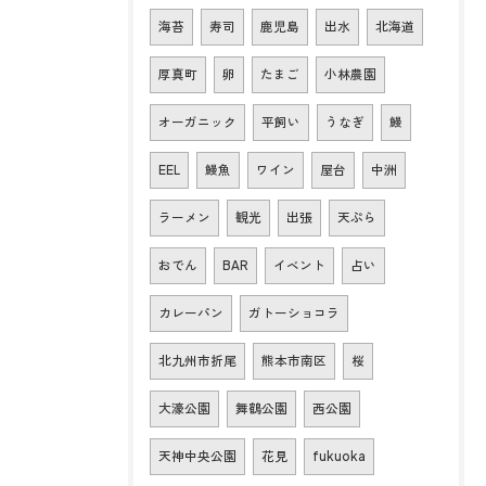
海苔
寿司
鹿児島
出水
北海道
厚真町
卵
たまご
小林農園
オーガニック
平飼い
うなぎ
鰻
EEL
鰻魚
ワイン
屋台
中洲
ラーメン
観光
出張
天ぷら
おでん
BAR
イベント
占い
カレーパン
ガトーショコラ
北九州市折尾
熊本市南区
桜
大濠公園
舞鶴公園
西公園
天神中央公園
花見
fukuoka