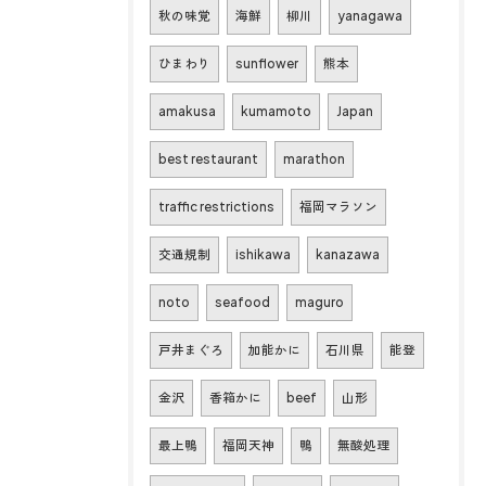
秋の味覚
海鮮
柳川
yanagawa
ひまわり
sunflower
熊本
amakusa
kumamoto
Japan
best restaurant
marathon
traffic restrictions
福岡マラソン
交通規制
ishikawa
kanazawa
noto
seafood
maguro
戸井まぐろ
加能かに
石川県
能登
金沢
香箱かに
beef
山形
最上鴨
福岡天神
鴨
無酸処理