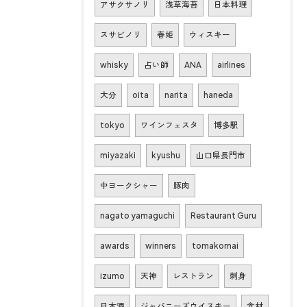
アサクサノリ
浅草海苔
日本料理
スサビノリ
春姫
ウィスキー
whisky
占い師
ANA
airlines
大分
oita
narita
haneda
tokyo
ワインフェスタ
博多駅
miyazaki
kyushu
山口県長門市
中ヨークシャー
豚肉
nagato yamaguchi
Restaurant Guru
awards
winners
tomakomai
izumo
天神
レストラン
刺身
日本酒
ジャパニーズウイスキー
食材