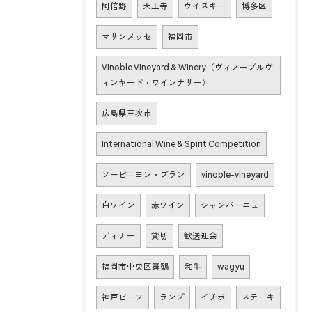
阿倍野
天王寺
ウイスキー
博多区
マリンメッセ
福岡市
Vinoble Vineyard & Winery（ヴィノーブルヴ
ィンヤード・ワインナリー）
広島県三次市
International Wine & Spirit Competition
ソービニヨン・ブラン
vinoble-vineyard
白ワイン
赤ワイン
シャンパーニュ
ディナー
貸切
歓送迎会
福岡市中央区舞鶴
和牛
wagyu
神戸ビーフ
ランプ
イチボ
ステーキ