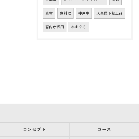
素材
魚料理
神戸牛
天皇陛下献上品
宮内庁御用
本まぐろ
コンセプト
コース