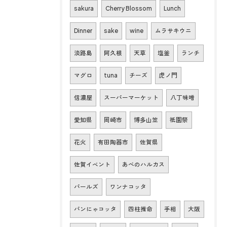
sakura
Cherry Blossom
Lunch
Dinner
sake
wine
ムラサキウニ
淡路島
阿久根
天草
塩釜
ランチ
マグロ
tuna
チーズ
虎ノ門
信濃屋
スーパーマーケット
八丁味噌
愛知県
岡崎市
博多山笠
祇園祭
花火
有田陶器市
佐賀県
佐賀イベント
あべのハルカス
パールズ
ワンナコッタ
パンにゃコッタ
四柱推命
手相
大阪