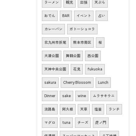
ラーメン
観光
出張
天ぷら
おでん
BAR
イベント
占い
カレーパン
ガトーショコラ
北九州市折尾
熊本市南区
桜
大濠公園
舞鶴公園
西公園
天神中央公園
花見
fukuoka
sakura
Cherry Blossom
Lunch
Dinner
sake
wine
ムラサキウニ
淡路島
阿久根
天草
塩釜
ランチ
マグロ
tuna
チーズ
虎ノ門
信濃屋
スーパーマーケット
八丁味噌