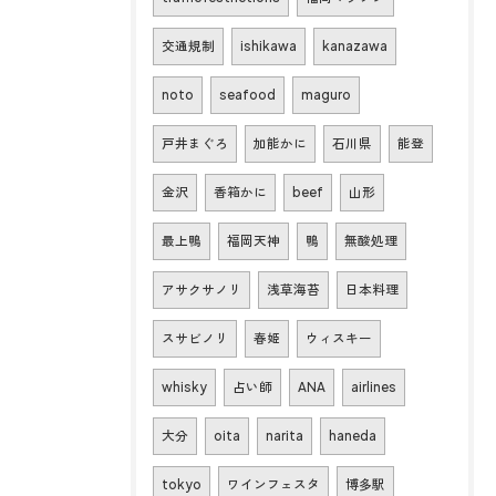
交通規制
ishikawa
kanazawa
noto
seafood
maguro
戸井まぐろ
加能かに
石川県
能登
金沢
香箱かに
beef
山形
最上鴨
福岡天神
鴨
無酸処理
アサクサノリ
浅草海苔
日本料理
スサビノリ
春姫
ウィスキー
whisky
占い師
ANA
airlines
大分
oita
narita
haneda
tokyo
ワインフェスタ
博多駅