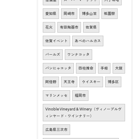
愛知県
岡崎市
博多山笠
祇園祭
花火
有田陶器市
佐賀県
佐賀イベント
あべのハルカス
パールズ
ワンナコッタ
パンにゃコッタ
四柱推命
手相
大阪
阿倍野
天王寺
ウイスキー
博多区
マリンメッセ
福岡市
Vinoble Vineyard & Winery（ヴィノーブルヴ
ィンヤード・ワインナリー）
広島県三次市