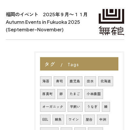
福岡のイベント 2025年９月～１１月
Autumn Events in Fukuoka 2025
(September–November)
タグ
Tags
海苔
寿司
鹿児島
出水
北海道
厚真町
卵
たまご
小林農園
オーガニック
平飼い
うなぎ
鰻
EEL
鰻魚
ワイン
屋台
中洲