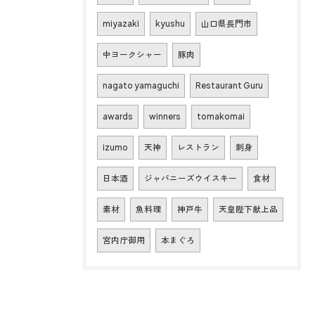
miyazaki
kyushu
山口県長門市
中ヨークシャー
豚肉
nagato yamaguchi
Restaurant Guru
awards
winners
tomakomai
izumo
天神
レストラン
刺身
日本酒
ジャパニーズウイスキー
食材
素材
魚料理
神戸牛
天皇陛下献上品
宮内庁御用
本まぐろ