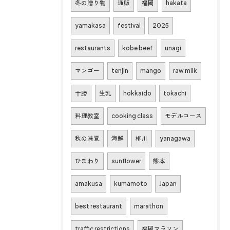
冬の贈り物
通販
福岡
hakata
yamakasa
festival
2025
restaurants
kobe beef
unagi
マンゴー
tenjin
mango
raw milk
十勝
生乳
hokkaido
tokachi
料理教室
cooking class
モデルコース
秋の味覚
海鮮
柳川
yanagawa
ひまわり
sunflower
熊本
amakusa
kumamoto
Japan
best restaurant
marathon
traffic restrictions
福岡マラソン