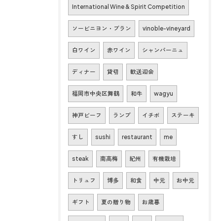
International Wine & Spirit Competition
ソービニヨン・ブラン
vinoble-vineyard
白ワイン
赤ワイン
シャンパーニュ
ディナー
貸切
歓送迎会
福岡市中央区舞鶴
和牛
wagyu
神戸ビーフ
ランプ
イチボ
ステーキ
すし
sushi
restaurant
me
steak
南高梅
紀州
有機栽培
トリュフ
博多
和食
中元
お中元
ギフト
夏の贈り物
お歳暮