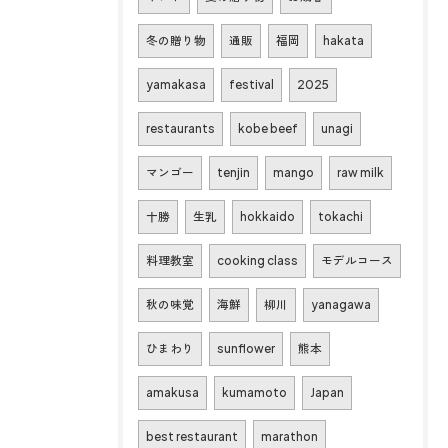
冬の贈り物
通販
福岡
hakata
yamakasa
festival
2025
restaurants
kobe beef
unagi
マンゴー
tenjin
mango
raw milk
十勝
生乳
hokkaido
tokachi
料理教室
cooking class
モデルコース
秋の味覚
海鮮
柳川
yanagawa
ひまわり
sunflower
熊本
amakusa
kumamoto
Japan
best restaurant
marathon