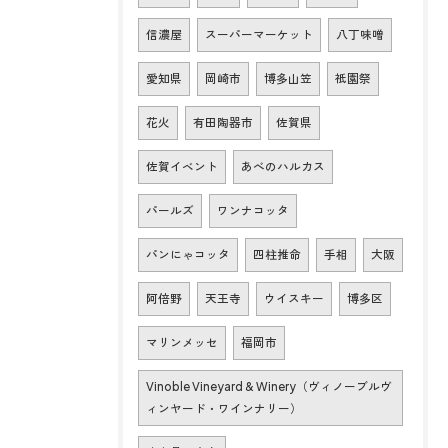
信濃屋
スーパーマーケット
八丁味噌
愛知県
岡崎市
博多山笠
祇園祭
花火
有田陶器市
佐賀県
佐賀イベント
あべのハルカス
パールズ
ワンナコッタ
パンにゃコッタ
四柱推命
手相
大阪
阿倍野
天王寺
ウイスキー
博多区
マリンメッセ
福岡市
Vinoble Vineyard & Winery（ヴィノーブルヴ
ィンヤード・ワインナリー）