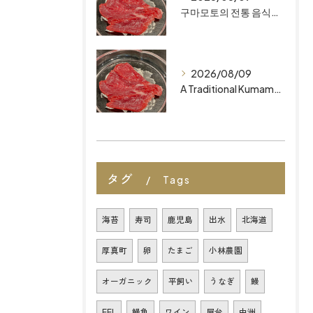
구마모토의 전통 음식 후쿠오카 최고의 레스토랑을 찾고 계신가요? ‘마이즈루 키친’에서 정통의 무첨가 오마카세를 만나보세요.
2026/08/09
A Traditional Kumamoto Dish: Basashi Looking for the Best Restaurants in Fukuoka? Discover Authentic, Additive-Free Omakase at MAIZURU KITCHEN
タグ
Tags
海苔
寿司
鹿児島
出水
北海道
厚真町
卵
たまご
小林農園
オーガニック
平飼い
うなぎ
鰻
EEL
鰻魚
ワイン
屋台
中洲