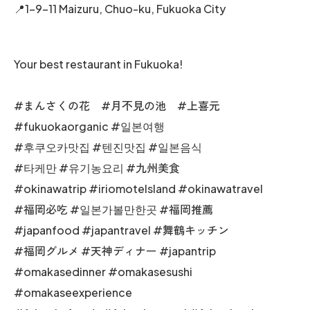
📍1-9-11 Maizuru, Chuo-ku, Fukuoka City
Your best restaurant in Fukuoka!
#まんさくの花 #月不見の池 #上喜元
#fukuokaorganic #일본여행
#후쿠오카맛집 #텐진맛집 #일본음식
#타케만 #유기농요리 #九州美食
#okinawatrip #iriomoteIsland #okinawatravel
#福岡必吃 #일본가볼만한곳 #福岡推薦
#japanfood #japantravel #舞鶴キッチン
#福岡グルメ #天神ディナー #japantrip
#omakasedinner #omakasesushi
#omakaseexperience