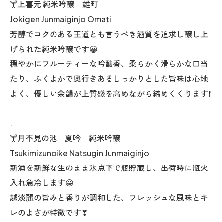
🍸上喜元 純米吟醸 雄町
Jokigen Junmaiginjo Omati
芳醇でコクのある王道とも言うべき酒質を追求し醸し上
げられた純米吟醸です😀
穏やかにフルーティーな吟醸香、柔らかく滑らかな口当
たり、ふくよかで奥行きあるしっかりとした旨味は心地
よく、優しい余韻が上質感を高めながら締めくくります❗️
.
.
🍸月不見の池 夏吟 純米吟醸
Tsukimizunoike Natsugin Junmaiginjo
新酒を新鮮な生のまま氷点下で瓶貯蔵し、出荷時に瓶火
入れ急冷します😀
越淡麗の旨みと香りが調和した、フレッシュな風味とキ
レのよさが特徴です❣