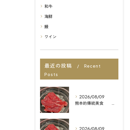
和牛
海鮮
鰻
ワイン
最近の投稿
Recent
Posts
2026/08/09
熊本的傳統美食 想找福岡最棒的餐廳嗎？來「MAIZURU KITCHEN」品嚐道地且無添加的「Omakase」料理吧
2026/08/09