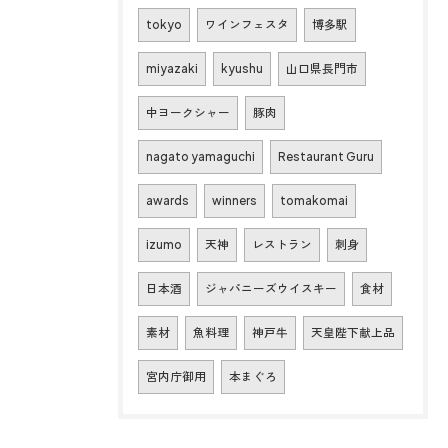
tokyo
ワインフェスタ
博多駅
miyazaki
kyushu
山口県長門市
中ヨークシャー
豚肉
nagato yamaguchi
Restaurant Guru
awards
winners
tomakomai
izumo
天神
レストラン
刺身
日本酒
ジャパニーズウイスキー
食材
素材
魚料理
神戸牛
天皇陛下献上品
宮内庁御用
本まぐろ