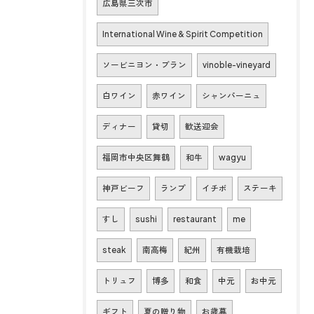
広島県三次市
International Wine & Spirit Competition
ソービニヨン・ブラン
vinoble-vineyard
白ワイン
赤ワイン
シャンパーニュ
ディナー
貸切
歓送迎会
福岡市中央区舞鶴
和牛
wagyu
神戸ビーフ
ランプ
イチボ
ステーキ
すし
sushi
restaurant
me
steak
南高梅
紀州
有機栽培
トリュフ
博多
和食
中元
お中元
ギフト
夏の贈り物
お歳暮