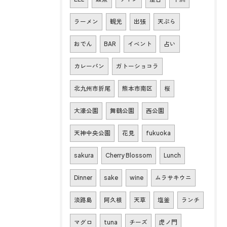
ラーメン
観光
出張
天ぷら
おでん
BAR
イベント
占い
カレーパン
ガトーショコラ
北九州市折尾
熊本市南区
桜
大濠公園
舞鶴公園
西公園
天神中央公園
花見
fukuoka
sakura
Cherry Blossom
Lunch
Dinner
sake
wine
ムラサキウニ
淡路島
阿久根
天草
塩釜
ランチ
マグロ
tuna
チーズ
虎ノ門