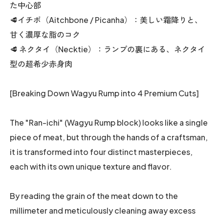
た中心部
🥩イチボ（Aitchbone / Picanha）：美しい霜降りと、
甘く濃厚な脂のコク
🥩 ネクタイ（Necktie）：ランプの裏にある、ネクタイ
型の超希少赤身肉
[Breaking Down Wagyu Rump into 4 Premium Cuts]
The "Ran-ichi" (Wagyu Rump block) looks like a single
piece of meat, but through the hands of a craftsman,
it is transformed into four distinct masterpieces,
each with its own unique texture and flavor.
By reading the grain of the meat down to the
millimeter and meticulously cleaning away excess