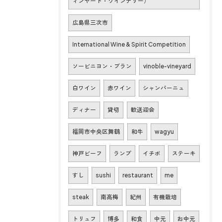
ィンヤード・ワインナリー）
広島県三次市
International Wine & Spirit Competition
ソービニヨン・ブラン
vinoble-vineyard
白ワイン
赤ワイン
シャンパーニュ
ディナー
貸切
歓送迎会
福岡市中央区舞鶴
和牛
wagyu
神戸ビーフ
ランプ
イチボ
ステーキ
すし
sushi
restaurant
me
steak
南高梅
紀州
有機栽培
トリュフ
博多
和食
中元
お中元