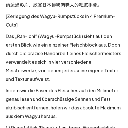
請透過影片，欣賞日本傳統肉職人的細膩手藝。
[Zerlegung des Wagyu-Rumpstücks in 4 Premium-
Cuts]
Das „Ran-ichi“ (Wagyu-Rumpstück) sieht auf den
ersten Blick wie ein einzelner Fleischblock aus. Doch
durch die präzise Handarbeit eines Fleischermeisters
verwandelt es sich in vier verschiedene
Meisterwerke, von denen jedes seine eigene Textur
und Textur aufweist.
Indem wir die Faser des Fleisches auf den Millimeter
genau lesen und überschüssige Sehnen und Fett
akribisch entfernen, holen wir das absolute Maximum
aus dem Wagyu heraus.
〇 Rumpfstück (Rump) ・Lan-boso: Ein unglaublich