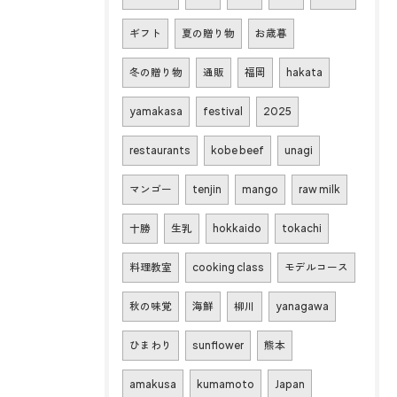
ギフト
夏の贈り物
お歳暮
冬の贈り物
通販
福岡
hakata
yamakasa
festival
2025
restaurants
kobe beef
unagi
マンゴー
tenjin
mango
raw milk
十勝
生乳
hokkaido
tokachi
料理教室
cooking class
モデルコース
秋の味覚
海鮮
柳川
yanagawa
ひまわり
sunflower
熊本
amakusa
kumamoto
Japan