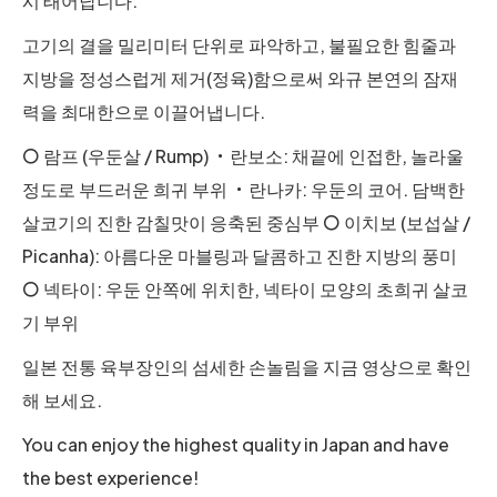
시 태어납니다.
고기의 결을 밀리미터 단위로 파악하고, 불필요한 힘줄과
지방을 정성스럽게 제거(정육)함으로써 와규 본연의 잠재
력을 최대한으로 이끌어냅니다.
〇 람프 (우둔살 / Rump) ・란보소: 채끝에 인접한, 놀라울
정도로 부드러운 희귀 부위 ・란나카: 우둔의 코어. 담백한
살코기의 진한 감칠맛이 응축된 중심부 〇 이치보 (보섭살 /
Picanha): 아름다운 마블링과 달콤하고 진한 지방의 풍미
〇 넥타이: 우둔 안쪽에 위치한, 넥타이 모양의 초희귀 살코
기 부위
일본 전통 육부장인의 섬세한 손놀림을 지금 영상으로 확인
해 보세요.
You can enjoy the highest quality in Japan and have
the best experience!