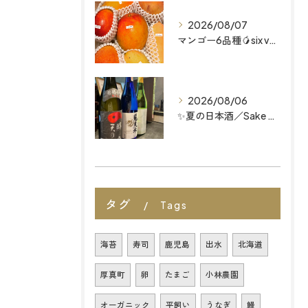
2026/08/07
マンゴー6品種🥭six varieties of mango...
2026/08/06
✨夏の日本酒／Sake Menu
タグ
Tags
海苔
寿司
鹿児島
出水
北海道
厚真町
卵
たまご
小林農園
オーガニック
平飼い
うなぎ
鰻