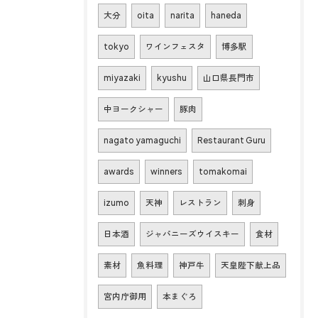
大分
oita
narita
haneda
tokyo
ワインフェスタ
博多駅
miyazaki
kyushu
山口県長門市
中ヨークシャー
豚肉
nagato yamaguchi
Restaurant Guru
awards
winners
tomakomai
izumo
天神
レストラン
刺身
日本酒
ジャパニーズウイスキー
食材
素材
魚料理
神戸牛
天皇陛下献上品
宮内庁御用
本まぐろ