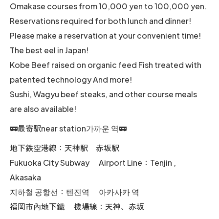
Omakase courses from 10,000 yen to 100,000 yen.
Reservations required for both lunch and dinner!
Please make a reservation at your convenient time!
The best eel in Japan!
Kobe Beef raised on organic feed Fish treated with
patented technology And more!
Sushi, Wagyu beef steaks, and other course meals
are also available!
🚃最寄駅near station가까운 역🚃
地下鉄空港線：天神駅 赤坂駅
Fukuoka City Subway Airport Line：Tenjin ,
Akasaka
지하철 공항선：텐진역 아카사카 역
福岡市內地下鐵 機場線：天神、赤坂