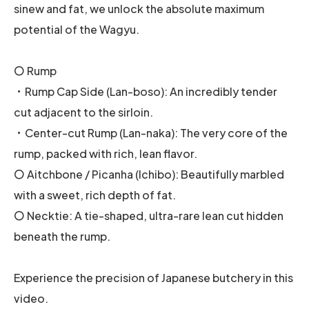
sinew and fat, we unlock the absolute maximum
potential of the Wagyu.
〇 Rump
・Rump Cap Side (Lan-boso): An incredibly tender
cut adjacent to the sirloin.
・Center-cut Rump (Lan-naka): The very core of the
rump, packed with rich, lean flavor.
〇 Aitchbone / Picanha (Ichibo): Beautifully marbled
with a sweet, rich depth of fat.
〇 Necktie: A tie-shaped, ultra-rare lean cut hidden
beneath the rump.
Experience the precision of Japanese butchery in this
video.