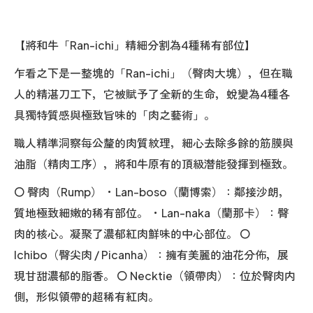
【將和牛「Ran-ichi」精細分割為4種稀有部位】
乍看之下是一整塊的「Ran-ichi」（臀肉大塊），但在職
人的精湛刀工下，它被賦予了全新的生命，蛻變為4種各
具獨特質感與極致旨味的「肉之藝術」。
職人精準洞察每公釐的肉質紋理，細心去除多餘的筋膜與
油脂（精肉工序），將和牛原有的頂級潛能發揮到極致。
〇 臀肉（Rump） ・Lan-boso（蘭博索）：鄰接沙朗，
質地極致細嫩的稀有部位。 ・Lan-naka（蘭那卡）：臀
肉的核心。凝聚了濃郁紅肉鮮味的中心部位。 〇
Ichibo（臀尖肉 / Picanha）：擁有美麗的油花分佈，展
現甘甜濃郁的脂香。 〇 Necktie（領帶肉）：位於臀肉内
側，形似領帶的超稀有紅肉。