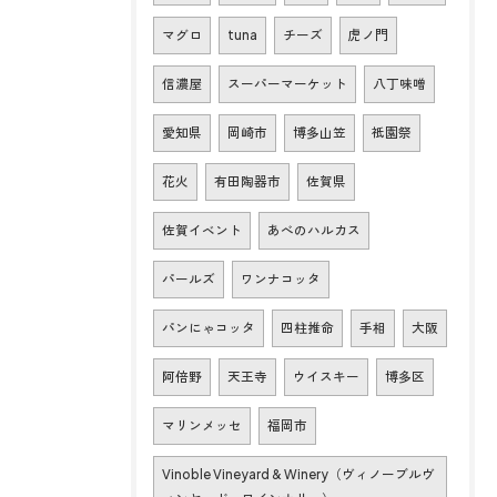
マグロ
tuna
チーズ
虎ノ門
信濃屋
スーパーマーケット
八丁味噌
愛知県
岡崎市
博多山笠
祇園祭
花火
有田陶器市
佐賀県
佐賀イベント
あべのハルカス
パールズ
ワンナコッタ
パンにゃコッタ
四柱推命
手相
大阪
阿倍野
天王寺
ウイスキー
博多区
マリンメッセ
福岡市
Vinoble Vineyard & Winery（ヴィノーブルヴ