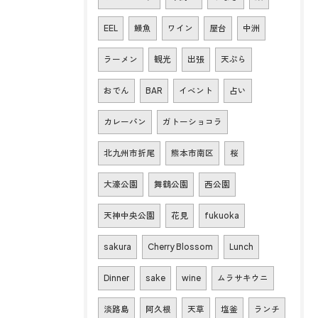
EEL
鰻魚
ワイン
屋台
中洲
ラーメン
観光
出張
天ぷら
おでん
BAR
イベント
占い
カレーパン
ガトーショコラ
北九州市折尾
熊本市南区
桜
大濠公園
舞鶴公園
西公園
天神中央公園
花見
fukuoka
sakura
Cherry Blossom
Lunch
Dinner
sake
wine
ムラサキウニ
淡路島
阿久根
天草
塩釜
ランチ