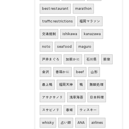
best restaurant
marathon
traffic restrictions
福岡マラソン
交通規制
ishikawa
kanazawa
noto
seafood
maguro
戸井まぐろ
加能かに
石川県
能登
金沢
香箱かに
beef
山形
最上鴨
福岡天神
鴨
無酸処理
アサクサノリ
浅草海苔
日本料理
スサビノリ
春姫
ウィスキー
whisky
占い師
ANA
airlines