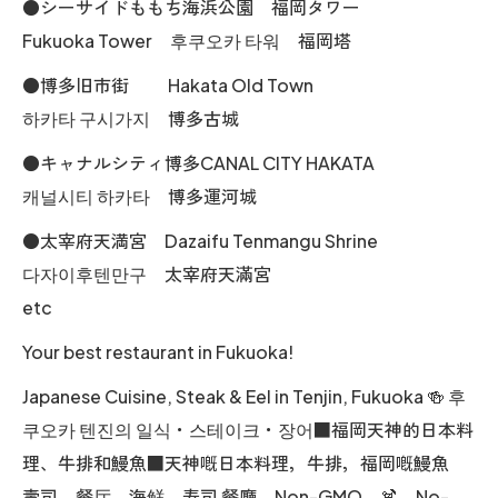
●シーサイドももち海浜公園 福岡タワー
Fukuoka Tower 후쿠오카 타워 福岡塔
●博多旧市街 Hakata Old Town
하카타 구시가지 博多古城
●キャナルシティ博多CANAL CITY HAKATA
캐널시티 하카타 博多運河城
●太宰府天満宮 Dazaifu Tenmangu Shrine
다자이후텐만구 太宰府天滿宮
etc
Your best restaurant in Fukuoka!
Japanese Cuisine, Steak & Eel in Tenjin, Fukuoka 🍻 후
쿠오카 텐진의 일식・스테이크・장어■福岡天神的日本料
理、牛排和鰻魚■天神嘅日本料理，牛排，福岡嘅鰻魚
壽司 餐厅 海鲜 寿司 餐廳 Non-GMO 🍹 No-