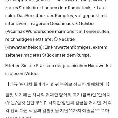
zartes Stück direkt neben dem Rumpsteak. ・Lan-
naka: Das Herzstück des Rumpfes, vollgepackt mit
intensivem, magerem Geschmack. 〇 Ichibo
(Picanha): Wunderschön marmoriert mit einer süßen,
reichhaltigen Fetttiefe. 〇 Necktie
(Krawattenfleisch): Ein krawattenförmiges, extrem
seltenes mageres Stück unter dem Rumpf.
Erleben Sie die Präzision des japanischen Handwerks
in diesem Video.
【와규 '란이치'를 4가지 희귀 부위로 정교하게 해체하다】
얼핏 보기에는 하나의 거대한 덩어리 고기(블록)인 '란이치
(우둔/설깃 선단 부위)'. 하지만 장인의 칼끝을 거치면, 제각
각 전혀 다른 식감과 감칠맛을 지닌 '4가지 예술품'으로 다