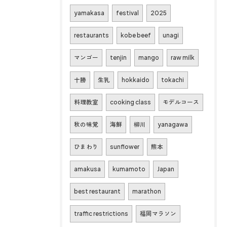
yamakasa
festival
2025
restaurants
kobe beef
unagi
マンゴー
tenjin
mango
raw milk
十勝
生乳
hokkaido
tokachi
料理教室
cooking class
モデルコース
秋の味覚
海鮮
柳川
yanagawa
ひまわり
sunflower
熊本
amakusa
kumamoto
Japan
best restaurant
marathon
traffic restrictions
福岡マラソン