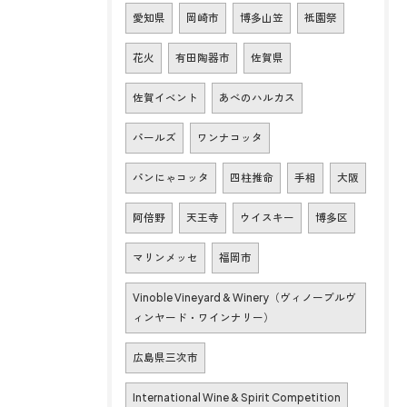
愛知県
岡崎市
博多山笠
祇園祭
花火
有田陶器市
佐賀県
佐賀イベント
あべのハルカス
パールズ
ワンナコッタ
パンにゃコッタ
四柱推命
手相
大阪
阿倍野
天王寺
ウイスキー
博多区
マリンメッセ
福岡市
Vinoble Vineyard & Winery（ヴィノーブルヴ
ィンヤード・ワインナリー）
広島県三次市
International Wine & Spirit Competition