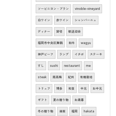
ソービニヨン・ブラン
vinoble-vineyard
白ワイン
赤ワイン
シャンパーニュ
ディナー
貸切
歓送迎会
福岡市中央区舞鶴
和牛
wagyu
神戸ビーフ
ランプ
イチボ
ステーキ
すし
sushi
restaurant
me
steak
南高梅
紀州
有機栽培
トリュフ
博多
和食
中元
お中元
ギフト
夏の贈り物
お歳暮
冬の贈り物
通販
福岡
hakata