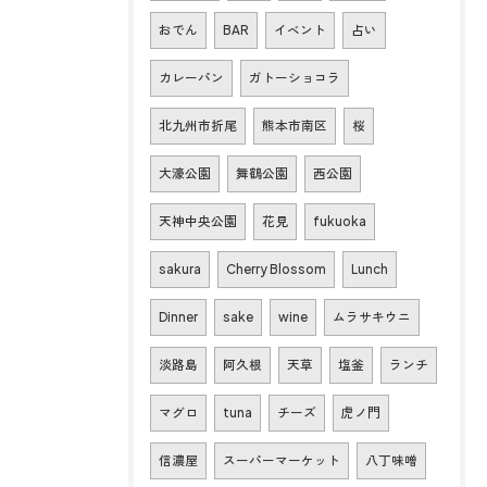
おでん
BAR
イベント
占い
カレーパン
ガトーショコラ
北九州市折尾
熊本市南区
桜
大濠公園
舞鶴公園
西公園
天神中央公園
花見
fukuoka
sakura
Cherry Blossom
Lunch
Dinner
sake
wine
ムラサキウニ
淡路島
阿久根
天草
塩釜
ランチ
マグロ
tuna
チーズ
虎ノ門
信濃屋
スーパーマーケット
八丁味噌