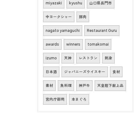
miyazaki
kyushu
山口県長門市
中ヨークシャー
豚肉
nagato yamaguchi
Restaurant Guru
awards
winners
tomakomai
izumo
天神
レストラン
刺身
日本酒
ジャパニーズウイスキー
食材
素材
魚料理
神戸牛
天皇陛下献上品
宮内庁御用
本まぐろ