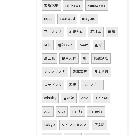
交通規制
ishikawa
kanazawa
noto
seafood
maguro
戸井まぐろ
加能かに
石川県
能登
金沢
香箱かに
beef
山形
最上鴨
福岡天神
鴨
無酸処理
アサクサノリ
浅草海苔
日本料理
スサビノリ
春姫
ウィスキー
whisky
占い師
ANA
airlines
大分
oita
narita
haneda
tokyo
ワインフェスタ
博多駅