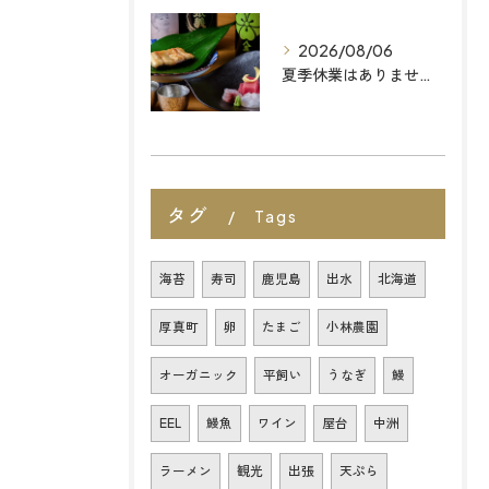
2026/08/06
夏季休業はありません 福岡天神の和食店
タグ
Tags
海苔
寿司
鹿児島
出水
北海道
厚真町
卵
たまご
小林農園
オーガニック
平飼い
うなぎ
鰻
EEL
鰻魚
ワイン
屋台
中洲
ラーメン
観光
出張
天ぷら