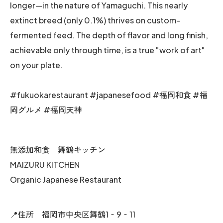
longer—in the nature of Yamaguchi. This nearly
extinct breed (only 0.1%) thrives on custom-
fermented feed. The depth of flavor and long finish,
achievable only through time, is a true "work of art"
on your plate.
#fukuokarestaurant #japanesefood #福岡和食 #福
岡グルメ #福岡天神
無添加和食 舞鶴キッチン
MAIZURU KITCHEN
Organic Japanese Restaurant
📍住所 福岡市中央区舞鶴1‐9‐11