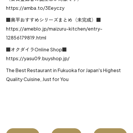
https://amba.to/3Eeyczy
■奥平おすすめシリーズまとめ（未完成）■
https://ameblo.jp/maizuru-kitchen/entry-
12856179819.html
■オクダイラOnline Shop■
https://yasu09.buyshop.jp/
The Best Restaurant in Fukuoka for Japan's Highest
Quality Cuisine, Just for You