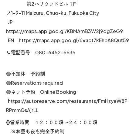
第2ハリウッドビル１F
📍1-9-11 Maizuru, Chuo-ku, Fukuoka City
JP
https://maps.app.goo.gl/KBMAmB3W2j9dgZeG9
EN https://maps.app.goo.gl/6xact7kEhbA8Qut59
📞電話番号 080-6452-6635
🟢不定休 予約制
🟢Reservations required
🟢ネット予約 Online Booking
https://autoreserve.com/restaurants/FmHzyeW8P
RPmmGsAjrLL
⌚営業時間 １２：００頃～２４：００頃
※お昼も夜も完全予約制