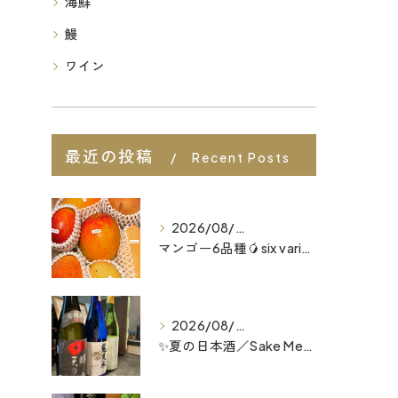
海鮮
鰻
ワイン
最近の投稿
Recent Posts
2026/08/07
マンゴー6品種🥭six varieties of mango...
2026/08/06
✨夏の日本酒／Sake Menu