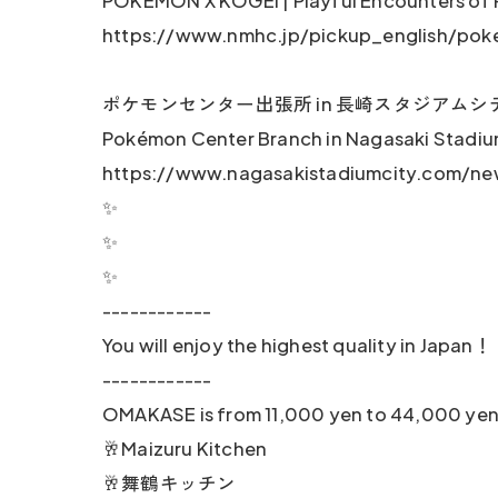
POKÉMON X KOGEI | Playful Encounters of
https://www.nmhc.jp/pickup_english/pok
ポケモンセンター出張所 in 長崎スタジアムシ
Pokémon Center Branch in Nagasaki Stadiu
https://www.nagasakistadiumcity.com/n
✨
✨
✨
------------
You will enjoy the highest quality in Japan！
------------
OMAKASE is from 11,000 yen to 44,000 yen
🥂Maizuru Kitchen
🥂舞鶴キッチン