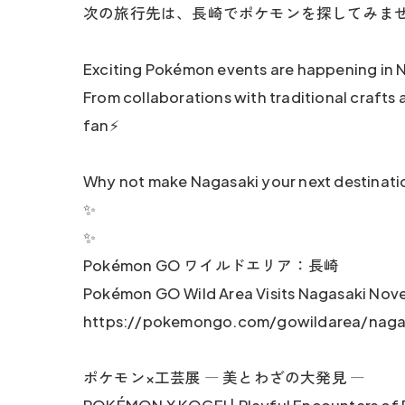
次の旅行先は、長崎でポケモンを探してみま
Exciting Pokémon events are happening in 
From collaborations with traditional craft
fan⚡️
Why not make Nagasaki your next destinatio
✨
✨
Pokémon GO ワイルドエリア：長崎
Pokémon GO Wild Area Visits Nagasaki Nov
https://pokemongo.com/gowildarea/naga
ポケモン×工芸展 ― 美とわざの大発見 ―