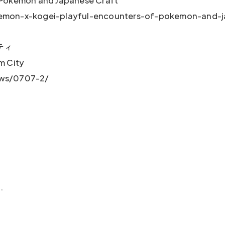
 Pokémon and Japanese Craft
emon-x-kogei-playful-encounters-of-pokemon-and-j
ティ
m City
ews/0707-2/
.