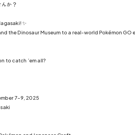
せんか？
Nagasaki! ✨
s and the Dinosaur Museum to a real-world Pokémon GO e
n to catch ’em all?
ember 7–9, 2025
saki