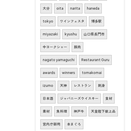
大分
oita
narita
haneda
tokyo
ワインフェスタ
博多駅
miyazaki
kyushu
山口県長門市
中ヨークシャー
豚肉
nagato yamaguchi
Restaurant Guru
awards
winners
tomakomai
izumo
天神
レストラン
刺身
日本酒
ジャパニーズウイスキー
食材
素材
魚料理
神戸牛
天皇陛下献上品
宮内庁御用
本まぐろ