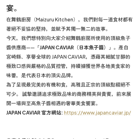
宴。
在舞鶴廚房（Maizuru Kitchen），我們對每一道食材都有
著絕不妥協的堅持，並賦予其獨一無二的故事。
今天，我們想特別向大家介紹舞鶴廚房所使用的頂級魚子
醬供應商——
「JAPAN CAVIAR（日本魚子醬）」
。產自
宮崎縣、享譽全球的 JAPAN CAVIAR，憑藉其細膩甘醇的
極致口感與嚴格的品質控管，持續擄獲世界各地美食家的
味蕾，是代表日本的頂尖品牌。
為了呈現最完美的有機和食，高雅且正宗的頂級點綴絕不
可少。 誠摯邀請追求極致品味的商務精英與貴賓，前來展
開一場與至高魚子醬相遇的奢華美食饗宴。
JAPAN CAVIAR 官方網站:
https://www.japancaviar.jp/