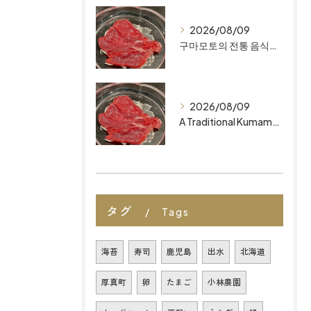
2026/08/09
구마모토의 전통 음식 후쿠오카 최고의 레스토랑을 찾고 계신가요? ‘마이즈루 키친’에서 정통의 무첨가 오마카세를 만나보세요.
2026/08/09
A Traditional Kumamoto Dish: Basashi Looking for the Best Restaurants in Fukuoka? Discover Authentic, Additive-Free Omakase at MAIZURU KITCHEN
タグ
Tags
海苔
寿司
鹿児島
出水
北海道
厚真町
卵
たまご
小林農園