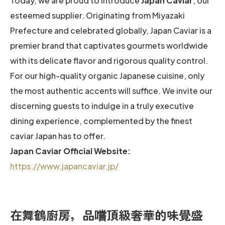
Today, we are proud to introduce
Japan Caviar
, our
esteemed supplier. Originating from Miyazaki
Prefecture and celebrated globally, Japan Caviar is a
premier brand that captivates gourmets worldwide
with its delicate flavor and rigorous quality control.
For our high-quality organic Japanese cuisine, only
the most authentic accents will suffice. We invite our
discerning guests to indulge in a truly executive
dining experience, complemented by the finest
caviar Japan has to offer.
Japan Caviar Official Website:
https://www.japancaviar.jp/
在舞鶴廚房，品嚐頂級奢華的味覺盛