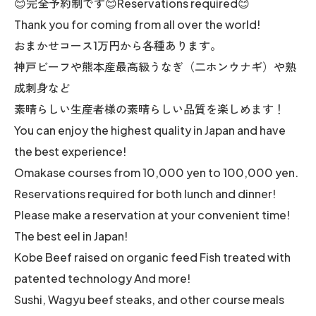
😊完全予約制です😊Reservations required😊
Thank you for coming from all over the world!
おまかせコース1万円から各種あります。
神戸ビーフや熊本産最高級うなぎ（二ホンウナギ）や熟
成刺身など
素晴らしい生産者様の素晴らしい品質を楽しめます！
You can enjoy the highest quality in Japan and have
the best experience!
Omakase courses from 10,000 yen to 100,000 yen.
Reservations required for both lunch and dinner!
Please make a reservation at your convenient time!
The best eel in Japan!
Kobe Beef raised on organic feed Fish treated with
patented technology And more!
Sushi, Wagyu beef steaks, and other course meals