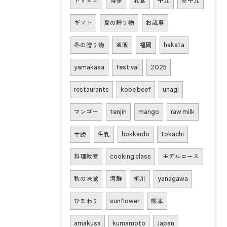
トリュフ
博多
和食
中元
お中元
ギフト
夏の贈り物
お歳暮
冬の贈り物
通販
福岡
hakata
yamakasa
festival
2025
restaurants
kobe beef
unagi
マンゴー
tenjin
mango
raw milk
十勝
生乳
hokkaido
tokachi
料理教室
cooking class
モデルコース
秋の味覚
海鮮
柳川
yanagawa
ひまわり
sunflower
熊本
amakusa
kumamoto
Japan