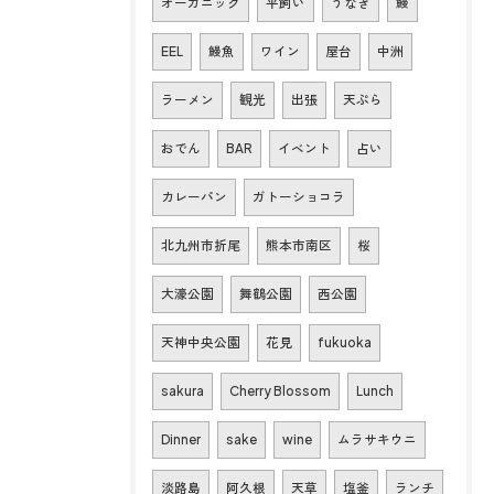
オーガニック
平飼い
うなぎ
鰻
EEL
鰻魚
ワイン
屋台
中洲
ラーメン
観光
出張
天ぷら
おでん
BAR
イベント
占い
カレーパン
ガトーショコラ
北九州市折尾
熊本市南区
桜
大濠公園
舞鶴公園
西公園
天神中央公園
花見
fukuoka
sakura
Cherry Blossom
Lunch
Dinner
sake
wine
ムラサキウニ
淡路島
阿久根
天草
塩釜
ランチ