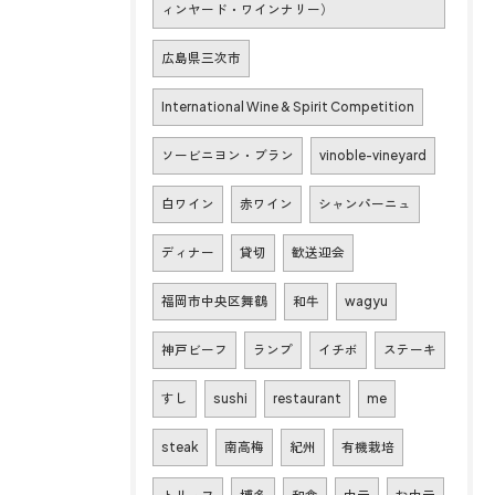
ィンヤード・ワインナリー）
広島県三次市
International Wine & Spirit Competition
ソービニヨン・ブラン
vinoble-vineyard
白ワイン
赤ワイン
シャンパーニュ
ディナー
貸切
歓送迎会
福岡市中央区舞鶴
和牛
wagyu
神戸ビーフ
ランプ
イチボ
ステーキ
すし
sushi
restaurant
me
steak
南高梅
紀州
有機栽培