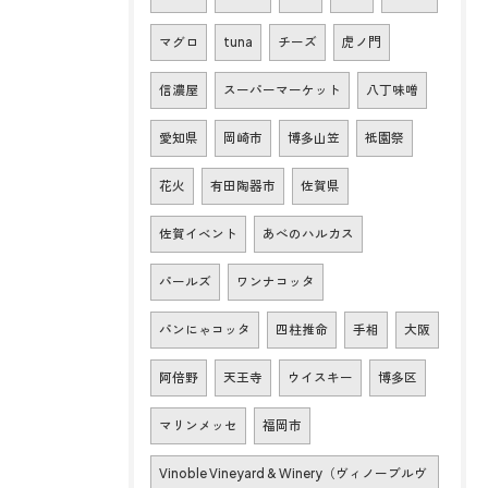
マグロ
tuna
チーズ
虎ノ門
信濃屋
スーパーマーケット
八丁味噌
愛知県
岡崎市
博多山笠
祇園祭
花火
有田陶器市
佐賀県
佐賀イベント
あべのハルカス
パールズ
ワンナコッタ
パンにゃコッタ
四柱推命
手相
大阪
阿倍野
天王寺
ウイスキー
博多区
マリンメッセ
福岡市
Vinoble Vineyard & Winery（ヴィノーブルヴ