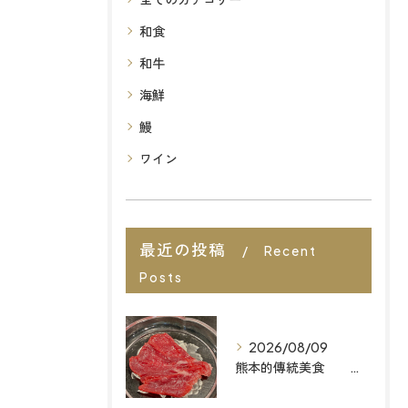
和食
和牛
海鮮
鰻
ワイン
最近の投稿
Recent
Posts
2026/08/09
熊本的傳統美食 想找福岡最棒的餐廳嗎？來「MAIZURU KITCHEN」品嚐道地且無添加的「Omakase」料理吧