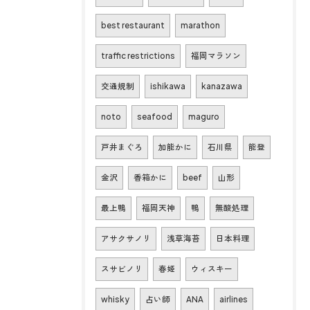
best restaurant
marathon
traffic restrictions
福岡マラソン
交通規制
ishikawa
kanazawa
noto
seafood
maguro
戸井まぐろ
加能かに
石川県
能登
金沢
香箱かに
beef
山形
最上鴨
福岡天神
鴨
無酸処理
アサクサノリ
浅草海苔
日本料理
スサビノリ
春姫
ウィスキー
whisky
占い師
ANA
airlines