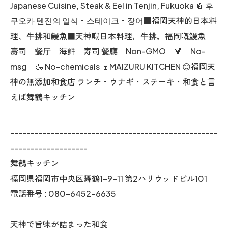
Japanese Cuisine, Steak & Eel in Tenjin, Fukuoka 🍻 후
쿠오카 텐진의 일식・스테이크・장어■福岡天神的日本料
理、牛排和鰻魚■天神嘅日本料理，牛排，福岡嘅鰻魚
壽司 餐厅 海鲜 寿司 餐廳 Non-GMO 🍹 No-
msg 🍶 No-chemicals 🍷MAIZURU KITCHEN 😊福岡天
神の無添加和食店 ランチ・ウナギ・ステーキ・和食と言
えば舞鶴キッチン
---------------------------------------------------
-------------------
舞鶴キッチン
福岡県福岡市中央区舞鶴1-9-11 第2ハリウッドビル101
電話番号 : 080-6452-6635
天神で旨味が詰まった和食