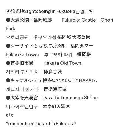
🌸観光地Sightseeing in Fukuoka관광지🌸
●大濠公園・福岡城跡 Fukuoka Castle Ohori
Park
오호리공원・후쿠오카성 福岡城 大濠公園
●シーサイドももち海浜公園 福岡タワー
Fukuoka Tower 후쿠오카 타워 福岡塔
●博多旧市街 Hakata Old Town
하카타 구시가지 博多古城
●キャナルシティ博多CANAL CITY HAKATA
캐널시티 하카타 博多運河城
●太宰府天満宮 Dazaifu Tenmangu Shrine
다자이후텐만구 太宰府天滿宮
etc
Your best restaurant in Fukuoka!