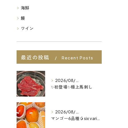
海鮮
鰻
ワイン
最近の投稿
Recent Posts
2026/08/08
✨初登場✨極上馬刺し
2026/08/07
マンゴー6品種🥭six varieties of mango...