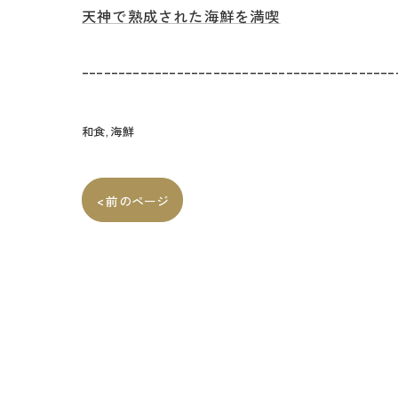
天神で熟成された海鮮を満喫
-------------------------------------------
和食
海鮮
< 前のページ