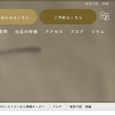
海苔の話 続編
い合わせはこちら
ご予約はこちら
質問
当店の特徴
アクセス
ブログ
コラム
和食
和牛
海鮮
鰻
ワイン
神のレストランなら舞鶴キッチン
ブログ
海苔の話 続編