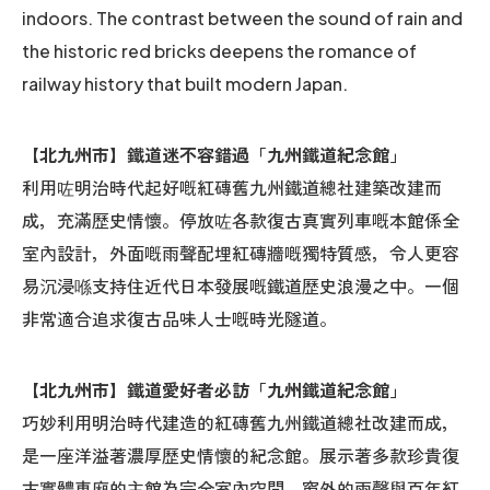
indoors. The contrast between the sound of rain and
the historic red bricks deepens the romance of
railway history that built modern Japan.
【北九州市】鐵道迷不容錯過「九州鐵道紀念館」
利用咗明治時代起好嘅紅磚舊九州鐵道總社建築改建而
成，充滿歷史情懷。停放咗各款復古真實列車嘅本館係全
室內設計，外面嘅雨聲配埋紅磚牆嘅獨特質感，令人更容
易沉浸喺支持住近代日本發展嘅鐵道歷史浪漫之中。一個
非常適合追求復古品味人士嘅時光隧道。
【北九州市】鐵道愛好者必訪「九州鐵道紀念館」
巧妙利用明治時代建造的紅磚舊九州鐵道總社改建而成，
是一座洋溢著濃厚歷史情懷的紀念館。展示著多款珍貴復
古實體車廂的主館為完全室內空間，窗外的雨聲與百年紅