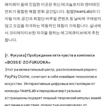
페이페이 돔에 인접한 이곳은 최신 테크놀로지와 엔터테인
먼트가 융합된 복합 문화 공간입니다. 팀랩(teamLab)의 디
지털 아트 공간과 최첨단 버추얼 콘텐츠 등 날씨에 구애받지
않고 오감을 자극하는 역동적인 체험이 가득합니다. 실내에
서 크리에이티브한 자극을 원하는 에그제큐티브에게 추천
합니다.
[г. Фукуока] Пробуждение пяти чувств в комплексе
«BOSS E･ZO FUKUOKA»
Этот развлекательный центр, расположенный рядом с
PayPay Dome, сочетает в себе новейшие технологии и
искусство. Интерактивные цифровые инсталляции от
команды teamLab и передовые виртуальные
аттракционы подарят мощный творческий импульс вашей
интуиции и чувствам, полностью изолируя вас от