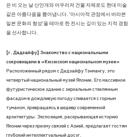
은 비 오는 날 산안개와 어우러져 건물 자체로도 현대 미술
같은 아름다움을 뿜어냅니다. '아시아적 관점에서 바라본
일본 문화의 형성'을 테마로 한 전시는 깊이 있는 지적 경험
을 선사합니다.
[г. Дадзайфу] Знакомство с национальными
сокровищами в «Кюсюском национальном музее»
Расположенный рядом с Дадзайфу Тэнмангу, это
четвертый национальный музей Японии. Его массивное
футуристическое здание с зеркальным стеклянным
фасадом в дождливую погоду сливается с горным
туманом, превращаясь в шедевр современной
архитектуры. Экспозиция, раскрывающая историю
Японии через призму связей с Азией, предлагает гостям
глубокий интеллектуальный досуг.