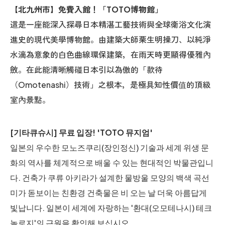
【北九州市】免費入館！「TOTO博物館」
這是一座能深入探尋日本精湛工藝技術與全球衛浴文化演
進史的現代美學博物館。由建築大師栗生明操刀、以純淨
水滴為意象的白色曲線環保建築，在雨天時更顯得優雅內
斂。在此能清晰觸碰日本引以為傲的「款待
（Omotenashi）技術」之根本，是極具知性價值的頂級
室內景點。
[기타큐슈시] 무료 입장! 'TOTO 뮤지엄'
일본의 우수한 모노즈쿠리(장인정신) 기술과 세계 위생 문
화의 역사를 체계적으로 배울 수 있는 현대적인 박물관입니
다. 건축가 쿠류 아키라가 설계한 물방울 모양의 백색 곡선
미가 돋보이는 친환경 건축물은 비 오는 날 더욱 아름답게
빛납니다. 일본이 세계에 자랑하는 '환대(오모테나시) 테크
놀로지'의 근원을 확인해 보십시오.