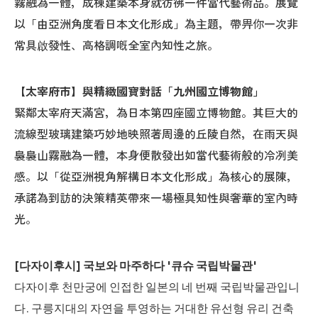
霧融為一體，成棟建築本身就彷彿一件當代藝術品。展覽
以「由亞洲角度看日本文化形成」為主題，帶畀你一次非
常具啟發性、高格調嘅全室內知性之旅。
【太宰府市】與精緻國寶對話「九州國立博物館」
緊鄰太宰府天滿宮，為日本第四座國立博物館。其巨大的
流線型玻璃建築巧妙地映照著周邊的丘陵自然，在雨天與
裊裊山霧融為一體，本身便散發出如當代藝術般的冷冽美
感。以「從亞洲視角解構日本文化形成」為核心的展陳，
承諾為到訪的決策精英帶來一場極具知性與奢華的室內時
光。
[다자이후시] 국보와 마주하다 '큐슈 국립박물관'
다자이후 천만궁에 인접한 일본의 네 번째 국립박물관입니
다. 구릉지대의 자연을 투영하는 거대한 유선형 유리 건축