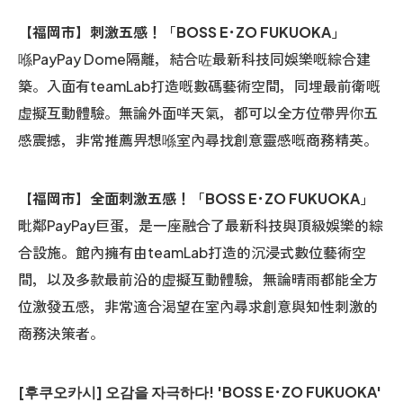
【福岡市】刺激五感！「BOSS E･ZO FUKUOKA」
喺PayPay Dome隔離，結合咗最新科技同娛樂嘅綜合建
築。入面有teamLab打造嘅數碼藝術空間，同埋最前衛嘅
虛擬互動體驗。無論外面咩天氣，都可以全方位帶畀你五
感震撼，非常推薦畀想喺室內尋找創意靈感嘅商務精英。
【福岡市】全面刺激五感！「BOSS E･ZO FUKUOKA」
毗鄰PayPay巨蛋，是一座融合了最新科技與頂級娛樂的綜
合設施。館內擁有由teamLab打造的沉浸式數位藝術空
間，以及多款最前沿的虛擬互動體驗，無論晴雨都能全方
位激發五感，非常適合渴望在室內尋求創意與知性刺激的
商務決策者。
[후쿠오카시] 오감을 자극하다! 'BOSS E･ZO FUKUOKA'