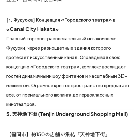
[г. Фукуока] Концепция «Городского театра» в
«Canal City Hakata»
Главный торгово-развлекательный мегакомплекс
Фукуоки, через разноцветные здания которого
протекает искусственный канал. Оправдывая свою
концепцию «Городского театра», комплекс восхищает
гостей динамичными шоу фонтанов и масштабным 3D-
мэппингом. Огромное крытое пространство предлагает
всё: от премиального шопинга до первоклассных
кинотеатров.
5. 天神地下街 (Tenjin Underground Shopping Mall)
【福岡市】約150の店舗が集結「天神地下街」