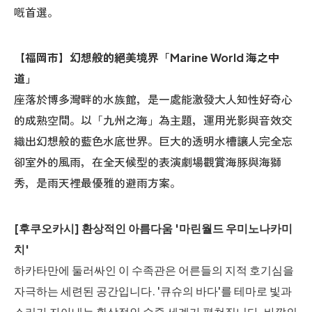
嘅首選。
【福岡市】幻想般的絕美境界「Marine World 海之中
道」
座落於博多灣畔的水族館，是一處能激發大人知性好奇心
的成熟空間。以「九州之海」為主題，運用光影與音效交
織出幻想般的藍色水底世界。巨大的透明水槽讓人完全忘
卻室外的風雨，在全天候型的表演劇場觀賞海豚與海獅
秀，是雨天裡最優雅的避雨方案。
[후쿠오카시] 환상적인 아름다움 '마린월드 우미노나카미
치'
하카타만에 둘러싸인 이 수족관은 어른들의 지적 호기심을
자극하는 세련된 공간입니다. '큐슈의 바다'를 테마로 빛과
소리가 자아내는 환상적인 수중 세계가 펼쳐집니다. 바깥의