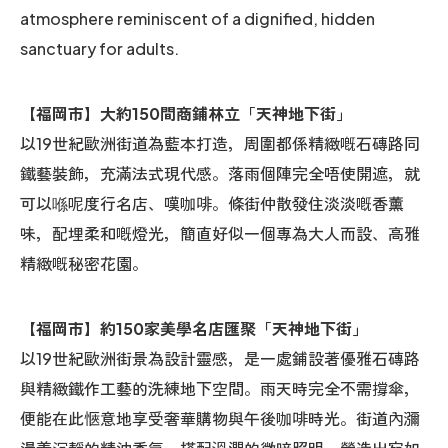
atmosphere reminiscent of a dignified, hidden
sanctuary for adults.
【福岡市】大約150間商鋪林立「天神地下街」
以19世紀歐洲街道為藍本打造，周圍都係精緻嘅石磚路同
鐵藝裝飾，充滿法式現代感。落雨個陣完全唔使開遮，就
可以喺呢度行名店、嘆咖啡。條街仲散發住淡淡嘅香薰
味，配埋柔和嘅燈光，簡直好似一個專為大人而設、高雅
精緻嘅秘密花園。
【福岡市】約150家美學名店匯聚「天神地下街」
以19世紀歐洲街景為設計靈感，是一處鋪設著優雅石磚路
與精緻鐵作工藝的洗練地下空間。雨天時完全不需撐傘，
便能在此愜意地享受奢華購物與午後咖啡時光。街道內瀰