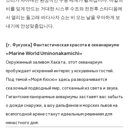
비를 잊게 만드는 거대한 시스루 수조와 전천후 스타디움에
서 열리는 돌고래·바다사자 쇼는 비 오는 날을 우아하게 보
내기에 안성맞춤입니다.
[г. Фукуока] Фантастическая красота в океанариуме
«Marine World Uminonakamichi»
Окруженный заливом Хаката, этот океанариум
пробуждает искренний интерес у искушенных гостей.
Под темой «Моря Кюсю» здесь разворачивается
сказочный подводный мир, сотканный из света и звука.
Гигантские панорамные аквариумы заставят вас забыть
о дожде снаружи, а шоу дельфинов и морских львов на
всепогодной арене станут идеальным решением для
ненастного дня.