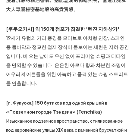
漫着沉靜的精油香氣，搭配溫潤的微暗照明，營造出宛如
大人專屬秘密基地般的高貴質感。
[후쿠오카시] 약 150개 점포가 집결한 '텐진 지하상가'
19세기 유럽의 거리 풍경을 모티브로 아치형 천장, 스페인
풍 돌바닥과 정교한 철제 장식이 돋보이는 세련된 지하 공간
입니다. 비 오는 날에도 우산 없이 프리미엄 쇼핑과 티타임
을 만끽할 수 있습니다. 은은한 아로마 향과 차분한 조명이
어우러져 어른들을 위한 아늑하고 품격 있는 쇼핑 스트리트
를 연출합니다.
[г. Фукуока] 150 бутиков под одной крышей в
«Подземном городе Тэндзин» (Tenchika)
Изысканное подземное пространство, стилизованное
под европейские улицы XIX века с каменной брусчаткой и