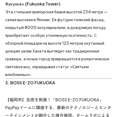
Фукуока» (Fukuoka Tower)
Эта стильная приморская башня высотой 234 метра —
самая высокая в Японии. Её футуристический фасад,
покрытый 8000 полузеркалами, в дождливую погоду
приобретает особую утонченную поэтичность. С
обзорной площадки на высоте 123 метров окутанный
дождем залив Хаката выглядит как традиционная
гравюра, а ночью город превращается в романтическое
световое шоу, оправдывая статус «Святыни
влюбленных».
3. BOSS E･ZO FUKUOKA
【福岡市】五感を刺激！「BOSS E･ZO FUKUOKA」
PayPayドームに隣接する、最新のテクノロジーとエンタ
ーテインメントが融合した複合施設。チームラボによる