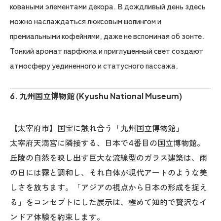
коваными элементами декора. В дождливый день здесь
можно наслаждаться люксовым шопингом и
премиальными кофейнями, даже не вспоминая об зонте.
Тонкий аромат парфюма и приглушенный свет создают
атмосферу уединенного и статусного пассажа.
6. 九州国立博物館 (Kyushu National Museum)
【太宰府市】国宝に触れ合う「九州国立博物館」
太宰府天満宮に隣接する、日本で4番目の国立博物館。
丘陵の自然を映し出す巨大な流線型のガラス建築は、雨
の日には霧と調和し、それ自体が現代アートのような美
しさを放ちます。「アジアの視点から日本の形成を捉え
る」をコンセプトにした展示は、極めて知的で贅沢なイ
ンドア体験を約束します。