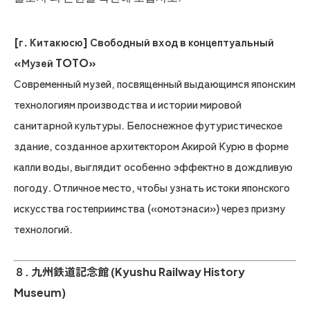
[г. Китакюсю] Свободный вход в концептуальный
«Музей TOTO»
Современный музей, посвященный выдающимся японским
технологиям производства и истории мировой
санитарной культуры. Белоснежное футуристическое
здание, созданное архитектором Акирой Курю в форме
капли воды, выглядит особенно эффектно в дождливую
погоду. Отличное место, чтобы узнать истоки японского
искусства гостеприимства («омотэнаси») через призму
технологий.
８. 九州鉄道記念館 (Kyushu Railway History
Museum)