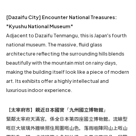
[Dazaifu City] Encounter National Treasures:
"Kyushu National Museum"
Adjacent to Dazaifu Tenmangu, this is Japan's fourth
national museum. The massive, fluid glass
architecture reflecting the surrounding hills blends
beautifully with the mountain mist on rainy days,
making the building itself look like a piece of modern
art. Its exhibits offer a highly intellectual and
luxurious indoor experience.
【太宰府市】親近日本國寶「九州國立博物館」
緊鄰太宰府天滿宮，係全日本第四座國立博物館。流線型
嘅巨大玻璃外牆映照住周圍嘅山色，落雨嗰陣同山上嘅山