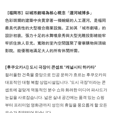
【福岡市】以城市劇場為核心概念「運河城博多」
色彩斑斕的建築中央貫穿著一條蜿蜒的人工運河，是福岡
最具代表性的大型複合商業設施。正如其「城市劇場」的
設計初衷，張力十足的水舞噴泉秀與大型光雕投影總能牢
牢抓住旅人目光。寬敞的室內空間匯聚了奢華購物與頂級
影院，能優雅地滿足大人的所有休閒所需。
[후쿠오카시] 도시 극장이 콘셉트 '캐널시티 하카타'
컬러풀한 건축물 중앙으로 인공 운하가 흐르는 후쿠오카의
대표적인 대형 복합 상업시설입니다. '도시 극장'이라는 콘
셉트에 걸맞게 역동적인 분수 쇼와 화려한 미디어 파사드가
눈길을 사로잡습니다. 넓은 실내 공간에는 품격 있는 쇼핑
부터 프리미엄 영화관까지 성인의 휴일을 풍요롭게 할 모든
요소가 집약되어 있습니다.