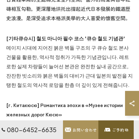
磚相互勾勒，更深層地烘托出撐起近代日本發展的鐵道歷
史浪漫，是深受追求本格派美學的大人喜愛的懷舊空間。
[기타큐슈시] 철도 마니아 필수 코스 '큐슈 철도 기념관'
메이지 시대에 지어진 붉은 벽돌 구조의 구 큐슈 철도 본사
건물을 활용한, 역사적 정취가 가득한 기념관입니다. 레트
로한 실제 차량들이 늘어선 본관은 완전한 실내 공간으로,
잔잔한 빗소리와 붉은 벽돌의 대비가 근대 일본의 발전을 지
탱한 철도의 역사적 로망을 한층 더 깊이 있게 전해줍니다.
[г. Китакюсю] Романтика эпохи в «Музее истории
железных дорог Кюсю»
Этот пропитанный духом истории музей расположен в
080-6452-6635
お問い合わせ
ご予約
величественном здании из красного кирпича,