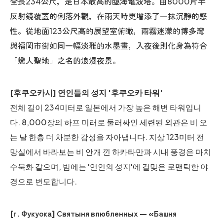
全長234公尺，是日本最高的臨海電波塔。由8000片半
反射鏡覆蓋的俐落外觀，在雨天時更增添了一抹沉靜的感
性。從地面123公尺高的展望室俯瞰，雨霧迷濛的博多灣
與福岡市街如同一幅淡雅的水墨畫，入夜後則化身為符合
「戀人聖地」之名的浪漫夜景。
[후쿠오카시] 연인들의 성지 '후쿠오카 타워'
전체 길이 234미터로 일본에서 가장 높은 해변 타워입니
다. 8,000장의 하프 미러로 둘러싸인 세련된 외관은 비 오
는 날 한층 더 차분한 감성을 자아냅니다. 지상 123미터 전
망실에서 바라보는 비 안개 낀 하카타만과 시내 풍경은 마치
수묵화 같으며, 밤에는 '연인의 성지'에 걸맞은 로맨틱한 야
경으로 변모합니다.
[г. Фукуока] Святыня влюбленных — «Башня