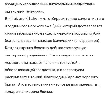
взращено изобилующими питательными веществами
океанскими течениями.
В «Maizuru Kitchen» мы отбираем только самого чистого
и подлинного морского ежа (уни), который доставляется
к нам в первозданном виде, прямиком из морских глубин,
без использования квасцов (химических консервантов).
Каждая икринка бережно добывается вручную
мастерами фридайвинга. Стоит попробовать этого
морского ежа, как рот наполняется густой,
обволакивающей сладостью, а в послевкусии
раскрывается тонкий, благородный аромат морского
бриза. Это и есть истинная «золотая драгоценность»,
подаренная морями Японии.