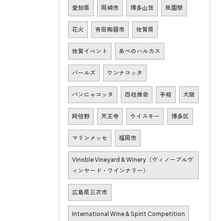
愛知県
岡崎市
博多山笠
祇園祭
花火
有田陶器市
佐賀県
佐賀イベント
あべのハルカス
パールズ
ワンナコッタ
パンにゃコッタ
四柱推命
手相
大阪
阿倍野
天王寺
ウイスキー
博多区
マリンメッセ
福岡市
Vinoble Vineyard & Winery（ヴィノーブルヴ
ィンヤード・ワインナリー）
広島県三次市
International Wine & Spirit Competition