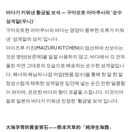
바다가 키워낸 황금빛 보석 — 구마모토 아마쿠사의 ‘순수
성게알(우니)’
구마모토현 아마쿠사의 바다는 영양이 풍부한 조류가 키워
낸 ‘성게알의 성지’입니다.
마이즈루 키친(MAIZURU KITCHEN)이 엄선하여 선보이는
것은 명반(보존제)을 일절 사용하지 않고, 바다에서 갓 건져
올린 자연 그대로의 모습으로 배송되는 순수한 성게알입니
다. 해녀와 해남의 나잠 어업(맨몸 잠수)을 통해 한 알 한 알
정성스럽게 채취한 성게알은 입안에 넣는 순간 진한 달콤함
이 퍼지며, 은은한 바다의 향이 코끝을 스칩니다. 이것이야
말로 일본의 바다가 키워낸 진정한 ‘황금빛 보석’입니다.
大海孕育的黃金寶石——熊本天草的「純淨生海膽」