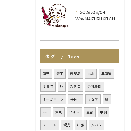
2026/08/04
Why MAIZURU KITCHEN is Ranked Among the Best Restaurants in Fukuoka for Organic Japanese Cuisine
タグ
Tags
海苔
寿司
鹿児島
出水
北海道
厚真町
卵
たまご
小林農園
オーガニック
平飼い
うなぎ
鰻
EEL
鰻魚
ワイン
屋台
中洲
ラーメン
観光
出張
天ぷら