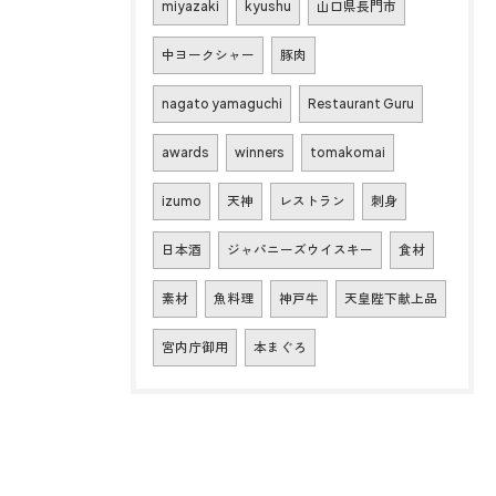
miyazaki
kyushu
山口県長門市
中ヨークシャー
豚肉
nagato yamaguchi
Restaurant Guru
awards
winners
tomakomai
izumo
天神
レストラン
刺身
日本酒
ジャパニーズウイスキー
食材
素材
魚料理
神戸牛
天皇陛下献上品
宮内庁御用
本まぐろ