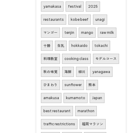
yamakasa
festival
2025
restaurants
kobe beef
unagi
マンゴー
tenjin
mango
raw milk
十勝
生乳
hokkaido
tokachi
料理教室
cooking class
モデルコース
秋の味覚
海鮮
柳川
yanagawa
ひまわり
sunflower
熊本
amakusa
kumamoto
Japan
best restaurant
marathon
traffic restrictions
福岡マラソン