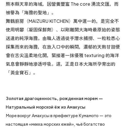
熊本縣天草的海域，因營養豐富 The core 湧流交匯，而
被譽為「海膽的聖地」。
舞鶴廚房（MAIZURU KITCHEN）萬中選一的，是完全不
使用明礬（凝固保鮮劑）、以剛離開大海時最原始的姿態
送達的純淨海膽。由職人透過徒手潛水捕撈、一粒粒悉心
採集而來的海膽，在放入口中的瞬間，濃郁的天熱甘甜便
會在舌尖溫柔地化開，緊接著一抹優雅 texturing 的海洋
氣息會靜靜地滲透呼吸。這，正是日本大海所孕育出的
「黃金寶石」。
Золотая драгоценность, рожденная морем —
Натуральный морской ёж из Амакусы
Море вокруг Амакусы в префектуре Кумамото — это
настоящая «мекка морских ежей», чьё богатство