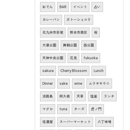
おでん
BAR
イベント
占い
カレーパン
ガトーショコラ
北九州市折尾
熊本市南区
桜
大濠公園
舞鶴公園
西公園
天神中央公園
花見
fukuoka
sakura
Cherry Blossom
Lunch
Dinner
sake
wine
ムラサキウニ
淡路島
阿久根
天草
塩釜
ランチ
マグロ
tuna
チーズ
虎ノ門
信濃屋
スーパーマーケット
八丁味噌