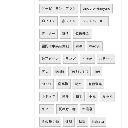
ソービニヨン・ブラン
vinoble-vineyard
白ワイン
赤ワイン
シャンパーニュ
ディナー
貸切
歓送迎会
福岡市中央区舞鶴
和牛
wagyu
神戸ビーフ
ランプ
イチボ
ステーキ
すし
sushi
restaurant
me
steak
南高梅
紀州
有機栽培
トリュフ
博多
和食
中元
お中元
ギフト
夏の贈り物
お歳暮
冬の贈り物
通販
福岡
hakata