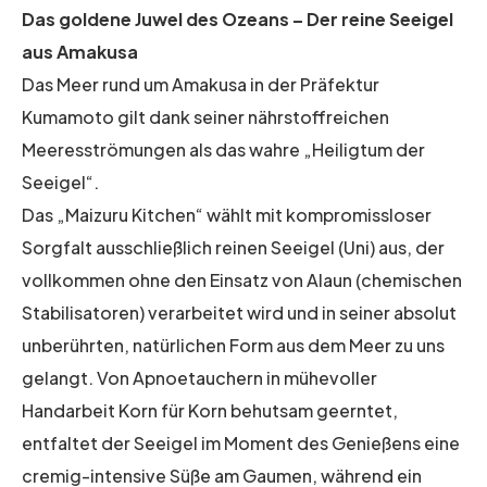
Das goldene Juwel des Ozeans – Der reine Seeigel
aus Amakusa
Das Meer rund um Amakusa in der Präfektur
Kumamoto gilt dank seiner nährstoffreichen
Meeresströmungen als das wahre „Heiligtum der
Seeigel“.
Das „Maizuru Kitchen“ wählt mit kompromissloser
Sorgfalt ausschließlich reinen Seeigel (Uni) aus, der
vollkommen ohne den Einsatz von Alaun (chemischen
Stabilisatoren) verarbeitet wird und in seiner absolut
unberührten, natürlichen Form aus dem Meer zu uns
gelangt. Von Apnoetauchern in mühevoller
Handarbeit Korn für Korn behutsam geerntet,
entfaltet der Seeigel im Moment des Genießens eine
cremig-intensive Süße am Gaumen, während ein