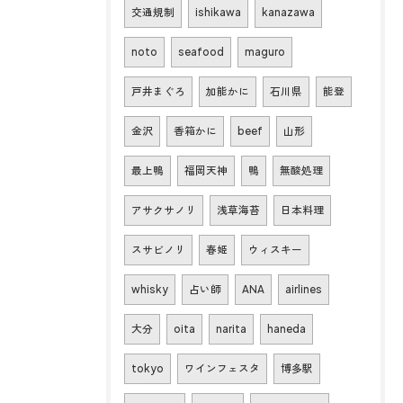
交通規制
ishikawa
kanazawa
noto
seafood
maguro
戸井まぐろ
加能かに
石川県
能登
金沢
香箱かに
beef
山形
最上鴨
福岡天神
鴨
無酸処理
アサクサノリ
浅草海苔
日本料理
スサビノリ
春姫
ウィスキー
whisky
占い師
ANA
airlines
大分
oita
narita
haneda
tokyo
ワインフェスタ
博多駅