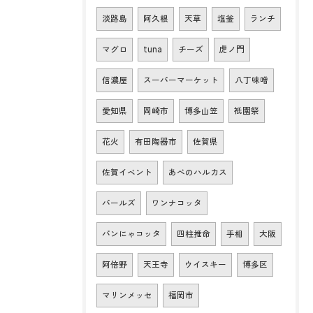
淡路島
阿久根
天草
塩釜
ランチ
マグロ
tuna
チーズ
虎ノ門
信濃屋
スーパーマーケット
八丁味噌
愛知県
岡崎市
博多山笠
祇園祭
花火
有田陶器市
佐賀県
佐賀イベント
あべのハルカス
パールズ
ワンナコッタ
パンにゃコッタ
四柱推命
手相
大阪
阿倍野
天王寺
ウイスキー
博多区
マリンメッセ
福岡市