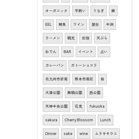
オーガニック
平飼い
うなぎ
鰻
EEL
鰻魚
ワイン
屋台
中洲
ラーメン
観光
出張
天ぷら
おでん
BAR
イベント
占い
カレーパン
ガトーショコラ
北九州市折尾
熊本市南区
桜
大濠公園
舞鶴公園
西公園
天神中央公園
花見
fukuoka
sakura
Cherry Blossom
Lunch
Dinner
sake
wine
ムラサキウニ