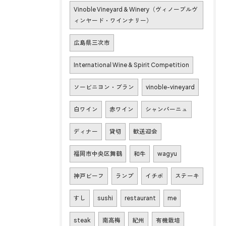
Vinoble Vineyard & Winery（ヴィノーブルヴ
ィンヤード・ワインナリー）
広島県三次市
International Wine & Spirit Competition
ソービニヨン・ブラン
vinoble-vineyard
白ワイン
赤ワイン
シャンパーニュ
ディナー
貸切
歓送迎会
福岡市中央区舞鶴
和牛
wagyu
神戸ビーフ
ランプ
イチボ
ステーキ
すし
sushi
restaurant
me
steak
南高梅
紀州
有機栽培