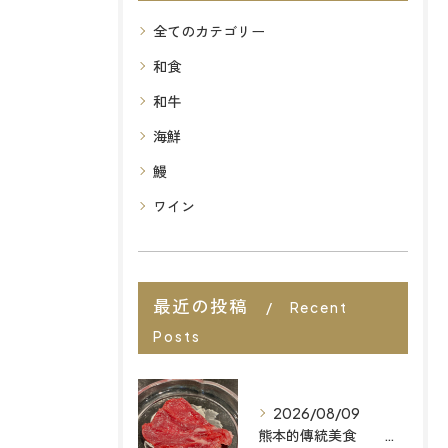
全てのカテゴリー
和食
和牛
海鮮
鰻
ワイン
最近の投稿
Recent
Posts
2026/08/09
熊本的傳統美食 想找福岡最棒的餐廳嗎？來「MAIZURU KITCHEN」品嚐道地且無添加的「Omakase」料理吧