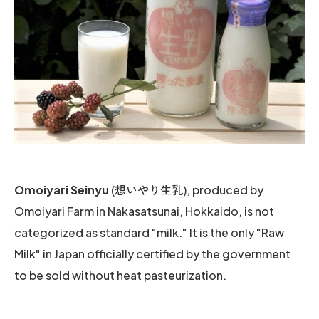
Omoiyari Seinyu
(想いやり生乳), produced by
Omoiyari Farm in Nakasatsunai, Hokkaido, is not
categorized as standard "milk." It is the only "Raw
Milk" in Japan officially certified by the government
to be sold without heat pasteurization.