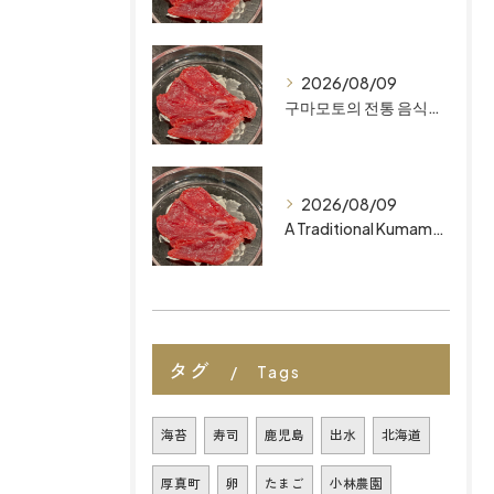
2026/08/09
구마모토의 전통 음식 후쿠오카 최고의 레스토랑을 찾고 계신가요? ‘마이즈루 키친’에서 정통의 무첨가 오마카세를 만나보세요.
2026/08/09
A Traditional Kumamoto Dish: Basashi Looking for the Best Restaurants in Fukuoka? Discover Authentic, Additive-Free Omakase at MAIZURU KITCHEN
タグ
Tags
海苔
寿司
鹿児島
出水
北海道
厚真町
卵
たまご
小林農園