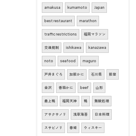
amakusa
kumamoto
Japan
best restaurant
marathon
traffic restrictions
福岡マラソン
交通規制
ishikawa
kanazawa
noto
seafood
maguro
戸井まぐろ
加能かに
石川県
能登
金沢
香箱かに
beef
山形
最上鴨
福岡天神
鴨
無酸処理
アサクサノリ
浅草海苔
日本料理
スサビノリ
春姫
ウィスキー