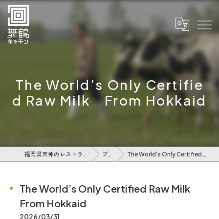
The World’s Only Certifie
d Raw Milk From Hokkaid
福岡県天神のレストランなら舞鶴キッチン
ブログ
The World’s Only Certified Raw Milk From Hokkaid
The World’s Only Certified Raw Milk
From Hokkaid
2026/03/31