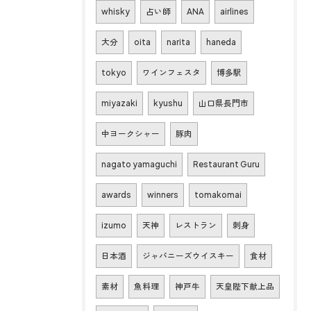
whisky
占い師
ANA
airlines
大分
oita
narita
haneda
tokyo
ワインフェスタ
博多駅
miyazaki
kyushu
山口県長門市
中ヨークシャー
豚肉
nagato yamaguchi
Restaurant Guru
awards
winners
tomakomai
izumo
天神
レストラン
刺身
日本酒
ジャパニーズウイスキー
食材
素材
魚料理
神戸牛
天皇陛下献上品