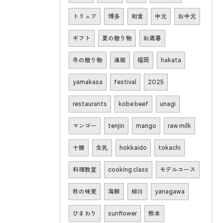
トリュフ
博多
和食
中元
お中元
ギフト
夏の贈り物
お歳暮
冬の贈り物
通販
福岡
hakata
yamakasa
festival
2025
restaurants
kobe beef
unagi
マンゴー
tenjin
mango
raw milk
十勝
生乳
hokkaido
tokachi
料理教室
cooking class
モデルコース
秋の味覚
海鮮
柳川
yanagawa
ひまわり
sunflower
熊本