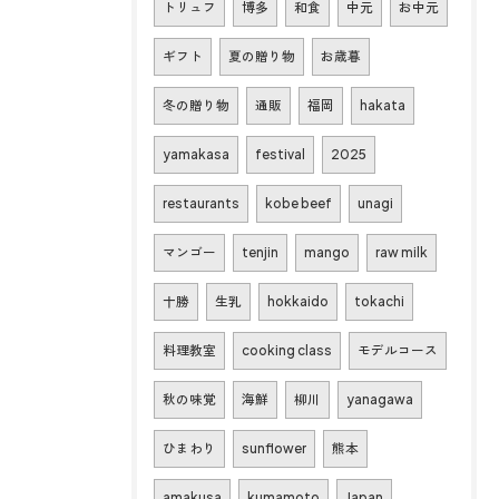
トリュフ
博多
和食
中元
お中元
ギフト
夏の贈り物
お歳暮
冬の贈り物
通販
福岡
hakata
yamakasa
festival
2025
restaurants
kobe beef
unagi
マンゴー
tenjin
mango
raw milk
十勝
生乳
hokkaido
tokachi
料理教室
cooking class
モデルコース
秋の味覚
海鮮
柳川
yanagawa
ひまわり
sunflower
熊本
amakusa
kumamoto
Japan