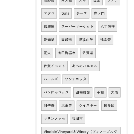
淡路島
阿久根
天草
塩釜
ランチ
マグロ
tuna
チーズ
虎ノ門
信濃屋
スーパーマーケット
八丁味噌
愛知県
岡崎市
博多山笠
祇園祭
花火
有田陶器市
佐賀県
佐賀イベント
あべのハルカス
パールズ
ワンナコッタ
パンにゃコッタ
四柱推命
手相
大阪
阿倍野
天王寺
ウイスキー
博多区
マリンメッセ
福岡市
Vinoble Vineyard & Winery（ヴィノーブルヴ