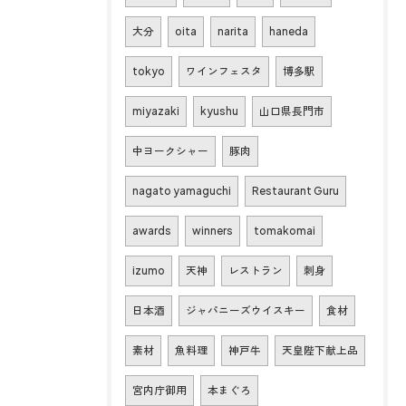
大分
oita
narita
haneda
tokyo
ワインフェスタ
博多駅
miyazaki
kyushu
山口県長門市
中ヨークシャー
豚肉
nagato yamaguchi
Restaurant Guru
awards
winners
tomakomai
izumo
天神
レストラン
刺身
日本酒
ジャパニーズウイスキー
食材
素材
魚料理
神戸牛
天皇陛下献上品
宮内庁御用
本まぐろ