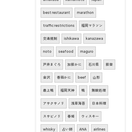
best restaurant
marathon
traffic restrictions
福岡マラソン
交通規制
ishikawa
kanazawa
noto
seafood
maguro
戸井まぐろ
加能かに
石川県
能登
金沢
香箱かに
beef
山形
最上鴨
福岡天神
鴨
無酸処理
アサクサノリ
浅草海苔
日本料理
スサビノリ
春姫
ウィスキー
whisky
占い師
ANA
airlines