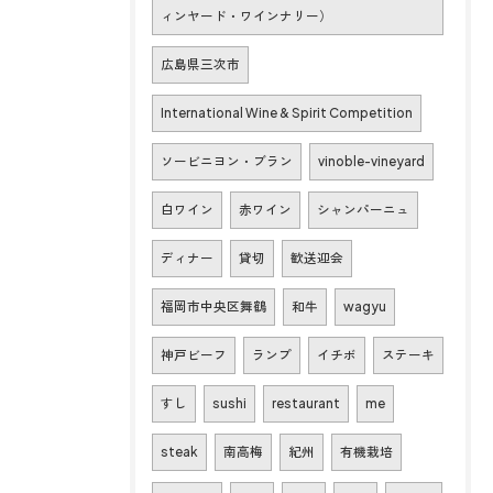
ィンヤード・ワインナリー）
広島県三次市
International Wine & Spirit Competition
ソービニヨン・ブラン
vinoble-vineyard
白ワイン
赤ワイン
シャンパーニュ
ディナー
貸切
歓送迎会
福岡市中央区舞鶴
和牛
wagyu
神戸ビーフ
ランプ
イチボ
ステーキ
すし
sushi
restaurant
me
steak
南高梅
紀州
有機栽培