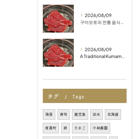
2026/08/09
구마모토의 전통 음식 후쿠오카 최고의 레스토랑을 찾고 계신가요? ‘마이즈루 키친’에서 정통의 무첨가 오마카세를 만나보세요.
2026/08/09
A Traditional Kumamoto Dish: Basashi Looking for the Best Restaurants in Fukuoka? Discover Authentic, Additive-Free Omakase at MAIZURU KITCHEN
タグ
Tags
海苔
寿司
鹿児島
出水
北海道
厚真町
卵
たまご
小林農園