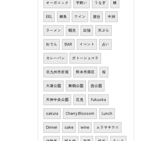
オーガニック
平飼い
うなぎ
鰻
EEL
鰻魚
ワイン
屋台
中洲
ラーメン
観光
出張
天ぷら
おでん
BAR
イベント
占い
カレーパン
ガトーショコラ
北九州市折尾
熊本市南区
桜
大濠公園
舞鶴公園
西公園
天神中央公園
花見
fukuoka
sakura
Cherry Blossom
Lunch
Dinner
sake
wine
ムラサキウニ