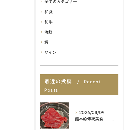
全てのカテゴリー
和食
和牛
海鮮
鰻
ワイン
最近の投稿
Recent
Posts
2026/08/09
熊本的傳統美食 想找福岡最棒的餐廳嗎？來「MAIZURU KITCHEN」品嚐道地且無添加的「Omakase」料理吧