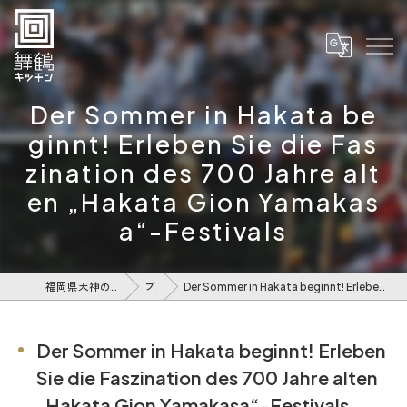
Der Sommer in Hakata be
ginnt! Erleben Sie die Fas
zination des 700 Jahre alt
en „Hakata Gion Yamakas
a“-Festivals
福岡県天神のレストランなら舞鶴キッチン
ブログ
Der Sommer in Hakata beginnt! Erleben Sie die Faszination des 700 Jahre alten „Hakata Gion Yamakasa“-Festivals
Der Sommer in Hakata beginnt! Erleben
Sie die Faszination des 700 Jahre alten
„Hakata Gion Yamakasa“-Festivals