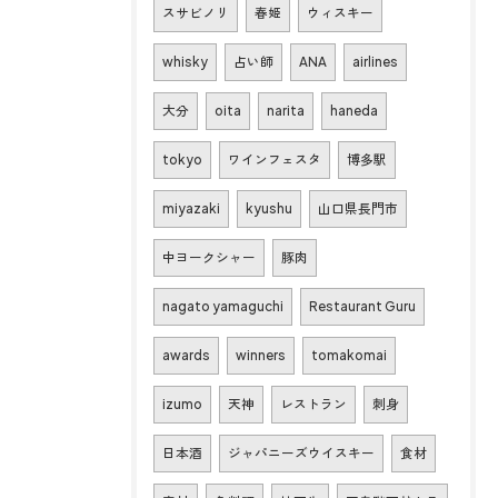
スサビノリ
春姫
ウィスキー
whisky
占い師
ANA
airlines
大分
oita
narita
haneda
tokyo
ワインフェスタ
博多駅
miyazaki
kyushu
山口県長門市
中ヨークシャー
豚肉
nagato yamaguchi
Restaurant Guru
awards
winners
tomakomai
izumo
天神
レストラン
刺身
日本酒
ジャパニーズウイスキー
食材