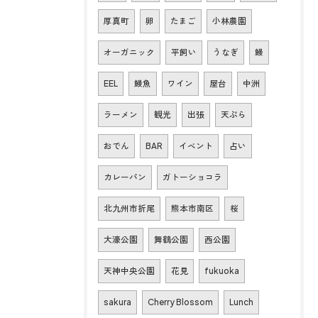
厚真町
卵
たまご
小林農園
オーガニック
平飼い
うなぎ
鰻
EEL
鰻魚
ワイン
屋台
中洲
ラーメン
観光
出張
天ぷら
おでん
BAR
イベント
占い
カレーパン
ガトーショコラ
北九州市折尾
熊本市南区
桜
大濠公園
舞鶴公園
西公園
天神中央公園
花見
fukuoka
sakura
Cherry Blossom
Lunch