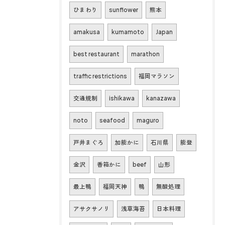
ひまわり
sunflower
熊本
amakusa
kumamoto
Japan
best restaurant
marathon
traffic restrictions
福岡マラソン
交通規制
ishikawa
kanazawa
noto
seafood
maguro
戸井まぐろ
加能かに
石川県
能登
金沢
香箱かに
beef
山形
最上鴨
福岡天神
鴨
無酸処理
アサクサノリ
浅草海苔
日本料理