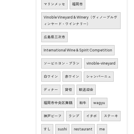
マリンメッセ
福岡市
Vinoble Vineyard & Winery（ヴィノーブルヴ
ィンヤード・ワインナリー）
広島県三次市
International Wine & Spirit Competition
ソービニヨン・ブラン
vinoble-vineyard
白ワイン
赤ワイン
シャンパーニュ
ディナー
貸切
歓送迎会
福岡市中央区舞鶴
和牛
wagyu
神戸ビーフ
ランプ
イチボ
ステーキ
すし
sushi
restaurant
me