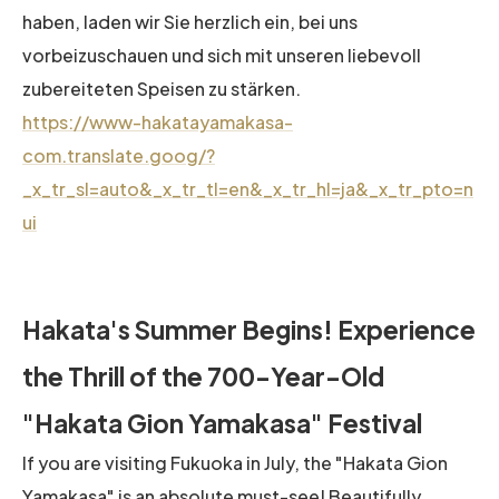
haben, laden wir Sie herzlich ein, bei uns
vorbeizuschauen und sich mit unseren liebevoll
zubereiteten Speisen zu stärken.
https://www-hakatayamakasa-
com.translate.goog/?
_x_tr_sl=auto&_x_tr_tl=en&_x_tr_hl=ja&_x_tr_pto=n
ui
Hakata's Summer Begins! Experience
the Thrill of the 700-Year-Old
"Hakata Gion Yamakasa" Festival
If you are visiting Fukuoka in July, the "Hakata Gion
Yamakasa" is an absolute must-see! Beautifully