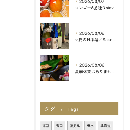
2026/08/07
マンゴー6品種🥭six varieties of mango...
2026/08/06
✨夏の日本酒／Sake Menu
2026/08/06
夏季休業はありません 福岡天神の和食店
タグ
Tags
海苔
寿司
鹿児島
出水
北海道