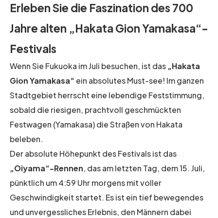
Erleben Sie die Faszination des 700
Jahre alten „Hakata Gion Yamakasa“-
Festivals
Wenn Sie Fukuoka im Juli besuchen, ist das
„Hakata
Gion Yamakasa“
ein absolutes Must-see! Im ganzen
Stadtgebiet herrscht eine lebendige Feststimmung,
sobald die riesigen, prachtvoll geschmückten
Festwagen (Yamakasa) die Straßen von Hakata
beleben.
Der absolute Höhepunkt des Festivals ist das
„Oiyama“-Rennen
, das am letzten Tag, dem 15. Juli,
pünktlich um 4:59 Uhr morgens mit voller
Geschwindigkeit startet. Es ist ein tief bewegendes
und unvergessliches Erlebnis, den Männern dabei