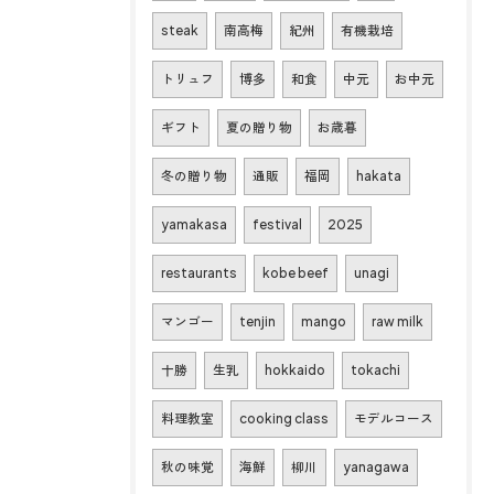
steak
南高梅
紀州
有機栽培
トリュフ
博多
和食
中元
お中元
ギフト
夏の贈り物
お歳暮
冬の贈り物
通販
福岡
hakata
yamakasa
festival
2025
restaurants
kobe beef
unagi
マンゴー
tenjin
mango
raw milk
十勝
生乳
hokkaido
tokachi
料理教室
cooking class
モデルコース
秋の味覚
海鮮
柳川
yanagawa