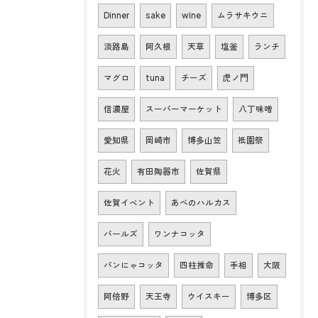
Dinner
sake
wine
ムラサキウニ
淡路島
阿久根
天草
塩釜
ランチ
マグロ
tuna
チーズ
虎ノ門
信濃屋
スーパーマーケット
八丁味噌
愛知県
岡崎市
博多山笠
祇園祭
花火
有田陶器市
佐賀県
佐賀イベント
あべのハルカス
パールズ
ワンナコッタ
パンにゃコッタ
四柱推命
手相
大阪
阿倍野
天王寺
ウイスキー
博多区