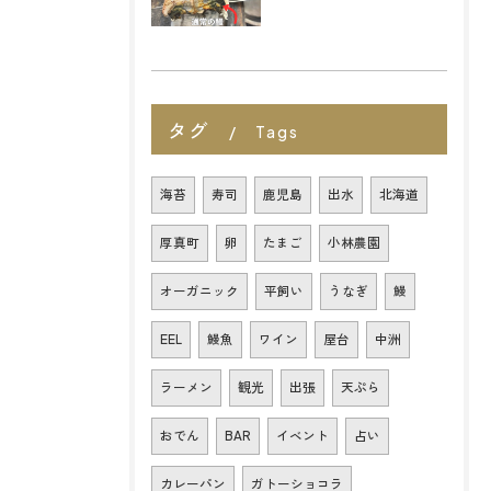
タグ
Tags
海苔
寿司
鹿児島
出水
北海道
厚真町
卵
たまご
小林農園
オーガニック
平飼い
うなぎ
鰻
EEL
鰻魚
ワイン
屋台
中洲
ラーメン
観光
出張
天ぷら
おでん
BAR
イベント
占い
カレーパン
ガトーショコラ