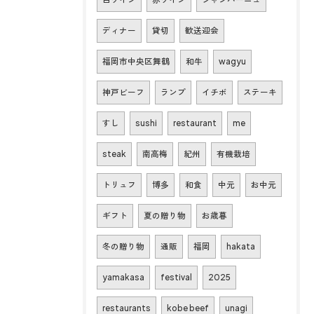
ディナー
貸切
歓送迎会
福岡市中央区舞鶴
和牛
wagyu
神戸ビーフ
ランプ
イチボ
ステーキ
すし
sushi
restaurant
me
steak
南高梅
紀州
有機栽培
トリュフ
博多
和食
中元
お中元
ギフト
夏の贈り物
お歳暮
冬の贈り物
通販
福岡
hakata
yamakasa
festival
2025
restaurants
kobe beef
unagi