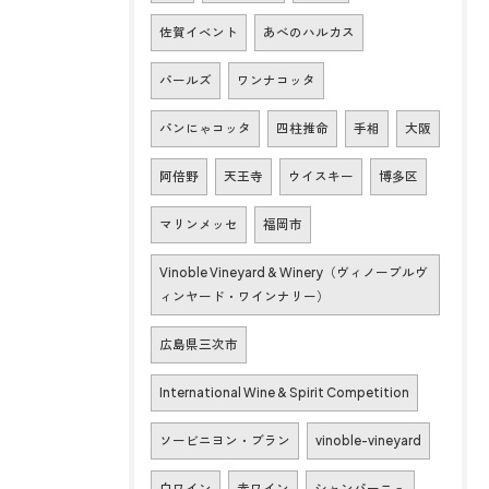
佐賀イベント
あべのハルカス
パールズ
ワンナコッタ
パンにゃコッタ
四柱推命
手相
大阪
阿倍野
天王寺
ウイスキー
博多区
マリンメッセ
福岡市
Vinoble Vineyard & Winery（ヴィノーブルヴ
ィンヤード・ワインナリー）
広島県三次市
International Wine & Spirit Competition
ソービニヨン・ブラン
vinoble-vineyard
白ワイン
赤ワイン
シャンパーニュ