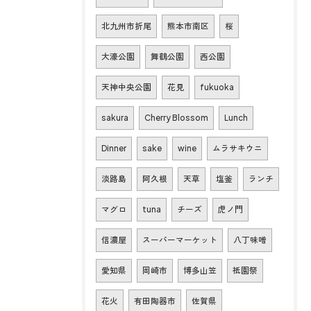
北九州市折尾
熊本市南区
桜
大濠公園
舞鶴公園
西公園
天神中央公園
花見
fukuoka
sakura
Cherry Blossom
Lunch
Dinner
sake
wine
ムラサキウニ
淡路島
阿久根
天草
塩釜
ランチ
マグロ
tuna
チーズ
虎ノ門
信濃屋
スーパーマーケット
八丁味噌
愛知県
岡崎市
博多山笠
祇園祭
花火
有田陶器市
佐賀県