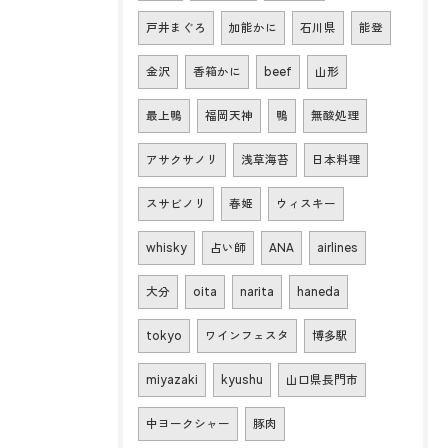
戸井まぐろ
加能かに
石川県
能登
金沢
香箱かに
beef
山形
最上鴨
福岡天神
鴨
無酸処理
アサクサノリ
浅草海苔
日本料理
スサビノリ
春姫
ウィスキー
whisky
占い師
ANA
airlines
大分
oita
narita
haneda
tokyo
ワインフェスタ
博多駅
miyazaki
kyushu
山口県長門市
中ヨークシャー
豚肉