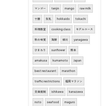
マンゴー
tenjin
mango
raw milk
十勝
生乳
hokkaido
tokachi
料理教室
cooking class
モデルコース
秋の味覚
海鮮
柳川
yanagawa
ひまわり
sunflower
熊本
amakusa
kumamoto
Japan
best restaurant
marathon
traffic restrictions
福岡マラソン
交通規制
ishikawa
kanazawa
noto
seafood
maguro