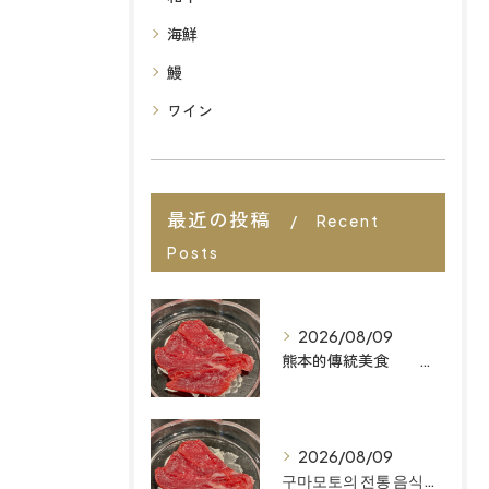
海鮮
鰻
ワイン
最近の投稿
Recent
Posts
2026/08/09
熊本的傳統美食 想找福岡最棒的餐廳嗎？來「MAIZURU KITCHEN」品嚐道地且無添加的「Omakase」料理吧
2026/08/09
구마모토의 전통 음식 후쿠오카 최고의 레스토랑을 찾고 계신가요? ‘마이즈루 키친’에서 정통의 무첨가 오마카세를 만나보세요.