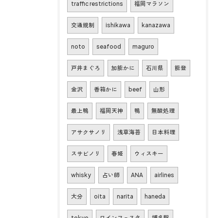
traffic restrictions
福岡マラソン
交通規制
ishikawa
kanazawa
noto
seafood
maguro
戸井まぐろ
加能かに
石川県
能登
金沢
香箱かに
beef
山形
最上鴨
福岡天神
鴨
無酸処理
アサクサノリ
浅草海苔
日本料理
スサビノリ
春姫
ウィスキー
whisky
占い師
ANA
airlines
大分
oita
narita
haneda
tokyo
ワインフェスタ
博多駅