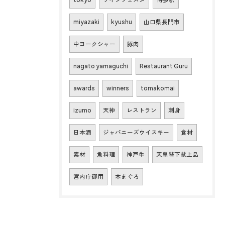
miyazaki
kyushu
山口県長門市
中ヨークシャー
豚肉
nagato yamaguchi
Restaurant Guru
awards
winners
tomakomai
izumo
天神
レストラン
刺身
日本酒
ジャパニーズウイスキー
食材
素材
魚料理
神戸牛
天皇陛下献上品
宮内庁御用
本まぐろ