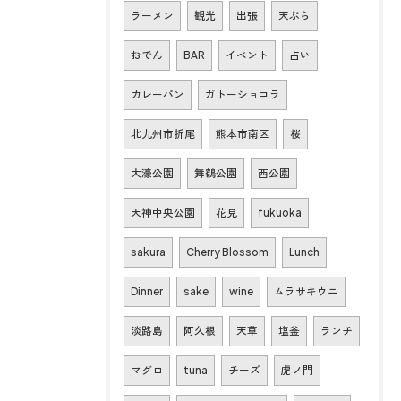
ラーメン
観光
出張
天ぷら
おでん
BAR
イベント
占い
カレーパン
ガトーショコラ
北九州市折尾
熊本市南区
桜
大濠公園
舞鶴公園
西公園
天神中央公園
花見
fukuoka
sakura
Cherry Blossom
Lunch
Dinner
sake
wine
ムラサキウニ
淡路島
阿久根
天草
塩釜
ランチ
マグロ
tuna
チーズ
虎ノ門