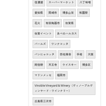
信濃屋
スーパーマーケット
八丁味噌
愛知県
岡崎市
博多山笠
祇園祭
花火
有田陶器市
佐賀県
佐賀イベント
あべのハルカス
パールズ
ワンナコッタ
パンにゃコッタ
四柱推命
手相
大阪
阿倍野
天王寺
ウイスキー
博多区
マリンメッセ
福岡市
Vinoble Vineyard & Winery（ヴィノーブルヴ
ィンヤード・ワインナリー）
広島県三次市