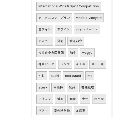
International Wine & Spirit Competition
ソービニヨン・ブラン
vinoble-vineyard
白ワイン
赤ワイン
シャンパーニュ
ディナー
貸切
歓送迎会
福岡市中央区舞鶴
和牛
wagyu
神戸ビーフ
ランプ
イチボ
ステーキ
すし
sushi
restaurant
me
steak
南高梅
紀州
有機栽培
トリュフ
博多
和食
中元
お中元
ギフト
夏の贈り物
お歳暮