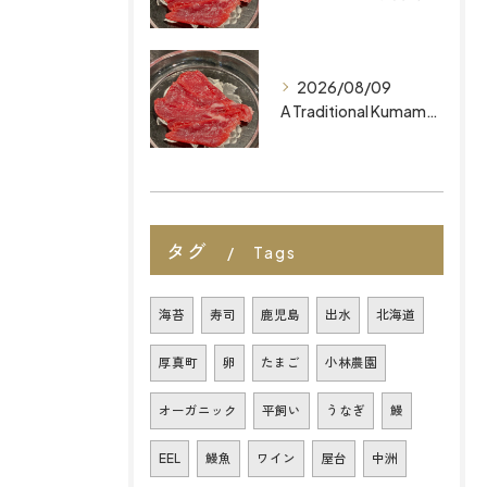
2026/08/09
A Traditional Kumamoto Dish: Basashi Looking for the Best Restaurants in Fukuoka? Discover Authentic, Additive-Free Omakase at MAIZURU KITCHEN
タグ
Tags
海苔
寿司
鹿児島
出水
北海道
厚真町
卵
たまご
小林農園
オーガニック
平飼い
うなぎ
鰻
EEL
鰻魚
ワイン
屋台
中洲