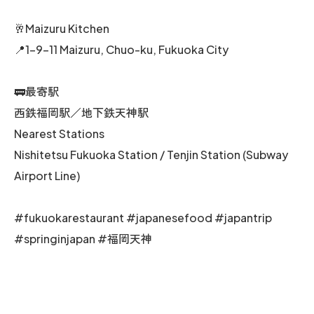
🥂Maizuru Kitchen
📍1-9-11 Maizuru, Chuo-ku, Fukuoka City
🚃最寄駅
西鉄福岡駅／地下鉄天神駅
Nearest Stations
Nishitetsu Fukuoka Station / Tenjin Station (Subway
Airport Line)
#fukuokarestaurant #japanesefood #japantrip
#springinjapan #福岡天神