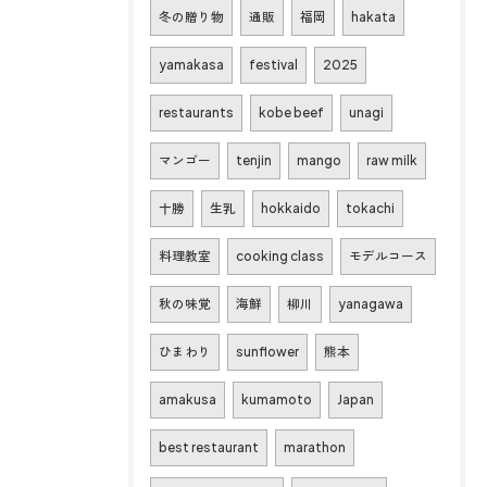
冬の贈り物
通販
福岡
hakata
yamakasa
festival
2025
restaurants
kobe beef
unagi
マンゴー
tenjin
mango
raw milk
十勝
生乳
hokkaido
tokachi
料理教室
cooking class
モデルコース
秋の味覚
海鮮
柳川
yanagawa
ひまわり
sunflower
熊本
amakusa
kumamoto
Japan
best restaurant
marathon