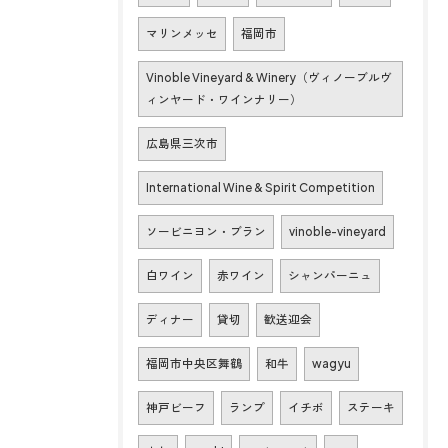
マリンメッセ
福岡市
Vinoble Vineyard & Winery（ヴィノーブルヴ
ィンヤード・ワインナリー）
広島県三次市
International Wine & Spirit Competition
ソービニヨン・ブラン
vinoble-vineyard
白ワイン
赤ワイン
シャンパーニュ
ディナー
貸切
歓送迎会
福岡市中央区舞鶴
和牛
wagyu
神戸ビーフ
ランプ
イチボ
ステーキ