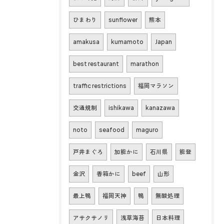
ひまわり
sunflower
熊本
amakusa
kumamoto
Japan
best restaurant
marathon
traffic restrictions
福岡マラソン
交通規制
ishikawa
kanazawa
noto
seafood
maguro
戸井まぐろ
加能かに
石川県
能登
金沢
香箱かに
beef
山形
最上鴨
福岡天神
鴨
無酸処理
アサクサノリ
浅草海苔
日本料理