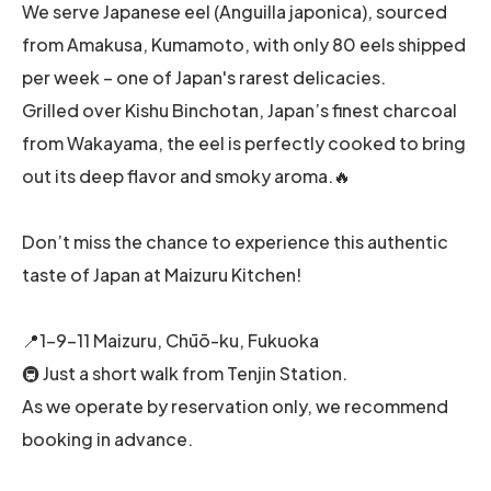
We serve Japanese eel (Anguilla japonica), sourced
from Amakusa, Kumamoto, with only 80 eels shipped
per week – one of Japan's rarest delicacies.
Grilled over Kishu Binchotan, Japan’s finest charcoal
from Wakayama, the eel is perfectly cooked to bring
out its deep flavor and smoky aroma.🔥
Don’t miss the chance to experience this authentic
taste of Japan at Maizuru Kitchen!
📍1-9-11 Maizuru, Chūō-ku, Fukuoka
🚇 Just a short walk from Tenjin Station.
As we operate by reservation only, we recommend
booking in advance.