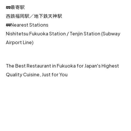
🚃最寄駅
西鉄福岡駅／地下鉄天神駅
🚃Nearest Stations
Nishitetsu Fukuoka Station / Tenjin Station (Subway
Airport Line)
The Best Restaurant in Fukuoka for Japan's Highest
Quality Cuisine, Just for You