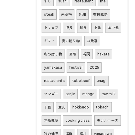
すし
sushi
restaurant
me
steak
南高梅
紀州
有機栽培
トリュフ
博多
和食
中元
お中元
ギフト
夏の贈り物
お歳暮
冬の贈り物
通販
福岡
hakata
yamakasa
festival
2025
restaurants
kobe beef
unagi
マンゴー
tenjin
mango
raw milk
十勝
生乳
hokkaido
tokachi
料理教室
cooking class
モデルコース
秋の味覚
海鮮
柳川
yanagawa