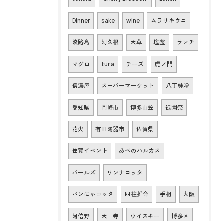
Dinner
sake
wine
ムラサキウニ
淡路島
阿久根
天草
塩釜
ランチ
マグロ
tuna
チーズ
虎ノ門
信濃屋
スーパーマーケット
八丁味噌
愛知県
岡崎市
博多山笠
祇園祭
花火
有田陶器市
佐賀県
佐賀イベント
あべのハルカス
パールズ
ワンナコッタ
パンにゃコッタ
四柱推命
手相
大阪
阿倍野
天王寺
ウイスキー
博多区