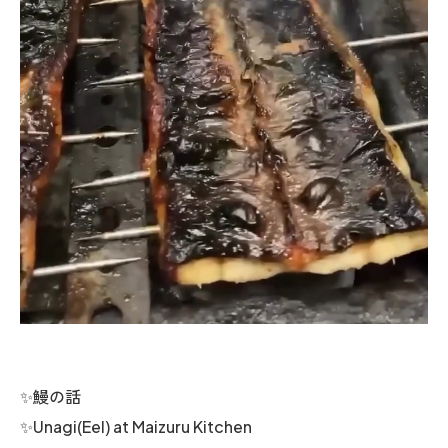
✨鰻の話
✨Unagi(Eel) at Maizuru Kitchen