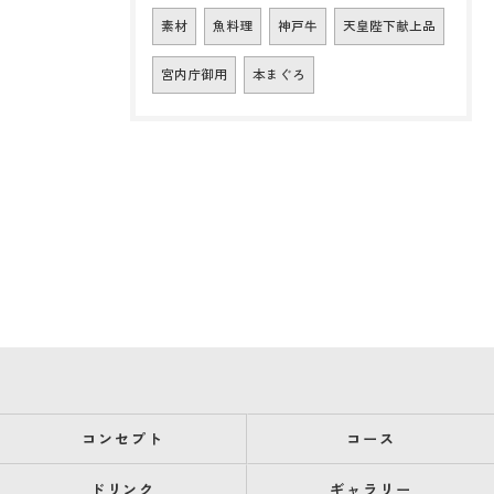
素材
魚料理
神戸牛
天皇陛下献上品
宮内庁御用
本まぐろ
コンセプト
コース
ドリンク
ギャラリー