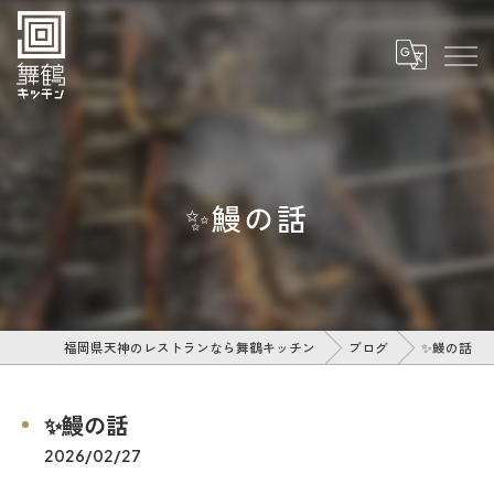
✨鰻の話
福岡県天神のレストランなら舞鶴キッチン
ブログ
✨鰻の話
✨鰻の話
2026/02/27