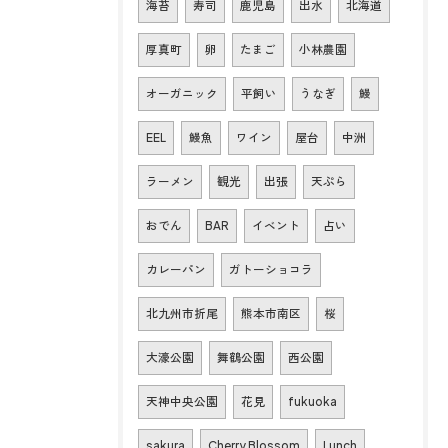
海苔
寿司
鹿児島
出水
北海道
厚真町
卵
たまご
小林農園
オーガニック
平飼い
うなぎ
鰻
EEL
鰻魚
ワイン
屋台
中洲
ラーメン
観光
出張
天ぷら
おでん
BAR
イベント
占い
カレーパン
ガトーショコラ
北九州市折尾
熊本市南区
桜
大濠公園
舞鶴公園
西公園
天神中央公園
花見
fukuoka
sakura
Cherry Blossom
Lunch