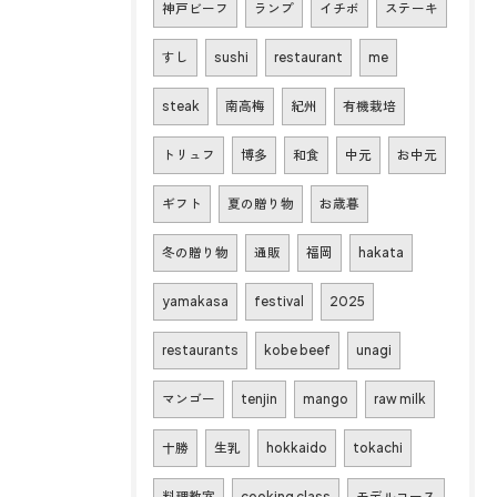
神戸ビーフ
ランプ
イチボ
ステーキ
すし
sushi
restaurant
me
steak
南高梅
紀州
有機栽培
トリュフ
博多
和食
中元
お中元
ギフト
夏の贈り物
お歳暮
冬の贈り物
通販
福岡
hakata
yamakasa
festival
2025
restaurants
kobe beef
unagi
マンゴー
tenjin
mango
raw milk
十勝
生乳
hokkaido
tokachi
料理教室
cooking class
モデルコース