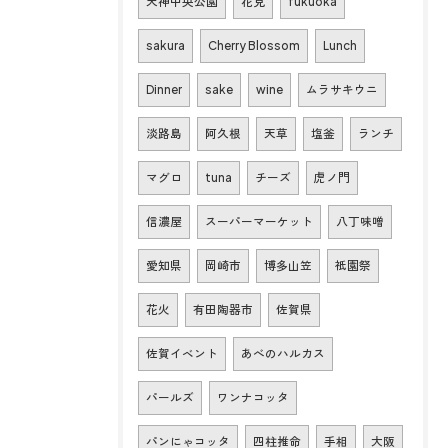
天神中央公園
花見
fukuoka
sakura
Cherry Blossom
Lunch
Dinner
sake
wine
ムラサキウニ
淡路島
阿久根
天草
塩釜
ランチ
マグロ
tuna
チーズ
虎ノ門
信濃屋
スーパーマーケット
八丁味噌
愛知県
岡崎市
博多山笠
祇園祭
花火
有田陶器市
佐賀県
佐賀イベント
あべのハルカス
パールズ
ワンナコッタ
パンにゃコッタ
四柱推命
手相
大阪