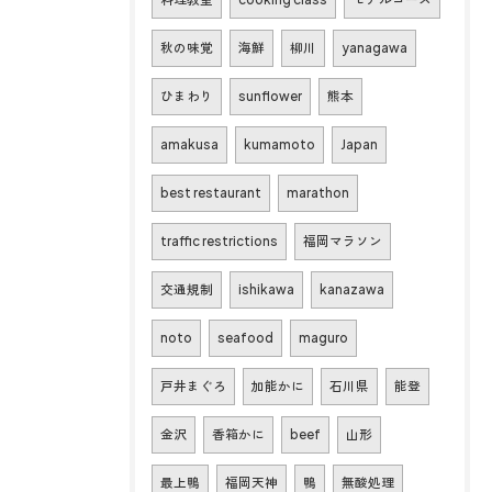
秋の味覚
海鮮
柳川
yanagawa
ひまわり
sunflower
熊本
amakusa
kumamoto
Japan
best restaurant
marathon
traffic restrictions
福岡マラソン
交通規制
ishikawa
kanazawa
noto
seafood
maguro
戸井まぐろ
加能かに
石川県
能登
金沢
香箱かに
beef
山形
最上鴨
福岡天神
鴨
無酸処理