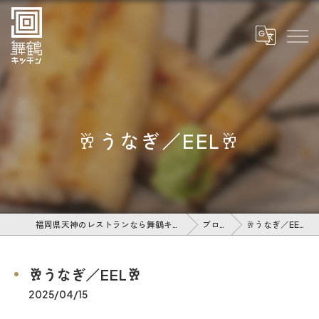
🥂うなぎ／EEL🥂
福岡県天神のレストランなら舞鶴キッチン
ブログ
🥂うなぎ／EEL🥂
🥂うなぎ／EEL🥂
2025/04/15