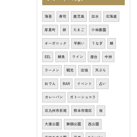
海苔
寿司
鹿児島
出水
北海道
厚真町
卵
たまご
小林農園
オーガニック
平飼い
うなぎ
鰻
EEL
鰻魚
ワイン
屋台
中洲
ラーメン
観光
出張
天ぷら
おでん
BAR
イベント
占い
カレーパン
ガトーショコラ
北九州市折尾
熊本市南区
桜
大濠公園
舞鶴公園
西公園