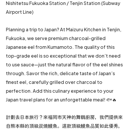
Nishitetsu Fukuoka Station / Tenjin Station (Subway
Airport Line)
Planning a trip to Japan? At Maizuru Kitchen in Tenjin,
Fukuoka, we serve premium charcoal-grilled
Japanese eel from Kumamoto. The quality of this
top-grade eel is so exceptional that we don’t need
to use sauce—just the natural flavor of the eel shines
through. Savor the rich, delicate taste of Japan’s
finest eel, carefully grilled over charcoal to
perfection. Add this culinary experience to your
Japan travel plans for an unforgettable meal! 🐟🔥
計劃去日本旅行？來福岡市天神的舞鶴廚房，我們提供來
自熊本縣的頂級炭燒鰻魚。這款頂級鰻魚品質如此優秀，