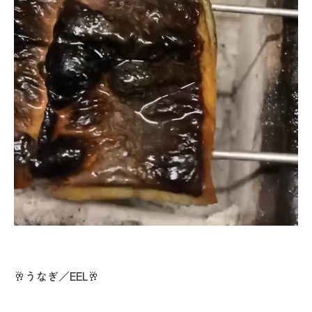
🥂うなぎ／EEL🥂