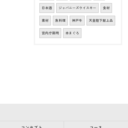
日本酒
ジャパニーズウイスキー
食材
素材
魚料理
神戸牛
天皇陛下献上品
宮内庁御用
本まぐろ
コンセプト
コース