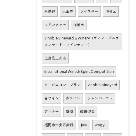
阿倍野
天王寺
ウイスキー
博多区
マリンメッセ
福岡市
Vinoble Vineyard & Winery（ヴィノーブルヴ
ィンヤード・ワインナリー）
広島県三次市
International Wine & Spirit Competition
ソービニヨン・ブラン
vinoble-vineyard
白ワイン
赤ワイン
シャンパーニュ
ディナー
貸切
歓送迎会
福岡市中央区舞鶴
和牛
wagyu