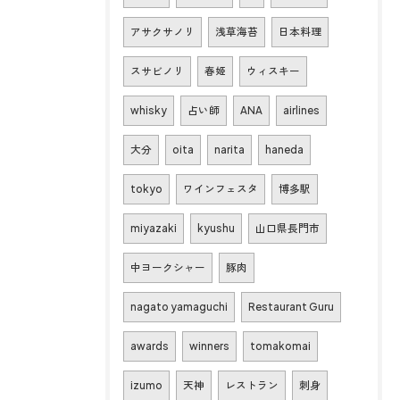
アサクサノリ
浅草海苔
日本料理
スサビノリ
春姫
ウィスキー
whisky
占い師
ANA
airlines
大分
oita
narita
haneda
tokyo
ワインフェスタ
博多駅
miyazaki
kyushu
山口県長門市
中ヨークシャー
豚肉
nagato yamaguchi
Restaurant Guru
awards
winners
tomakomai
izumo
天神
レストラン
刺身