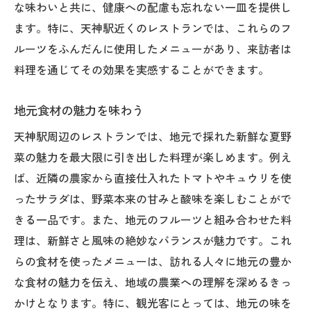
な味わいと共に、健康への配慮も忘れない一皿を提供し
う
ます。特に、天神駅近くのレストランでは、これらのフ
夏野菜を使ったおすすめメニュー
ルーツをふんだんに使用したメニューがあり、来訪者は
地元ならではの味覚を発見
料理を通じてその効果を実感することができます。
季節限定料理の楽しみ方
地元食材の魅力を味わう
家族や友人と楽しむランチタイム
特別な日に訪れるディナー体験
天神駅周辺のレストランでは、地元で採れた新鮮な夏野
菜の魅力を最大限に引き出した料理が楽しめます。例え
毎年変わるメニューの楽しみ
ば、近隣の農家から直接仕入れたトマトやキュウリを使
地元の新鮮食材が光る夏のレストランメニュー
ったサラダは、野菜本来の甘みと酸味を楽しむことがで
の秘密
きる一品です。また、地元のフルーツと組み合わせた料
地元産食材のこだわり
理は、新鮮さと風味の絶妙なバランスが魅力です。これ
新鮮さと味の違いを実感
らの食材を使ったメニューは、訪れる人々に地元の豊か
地元発信のオリジナルメニュー
な食材の魅力を伝え、地域の農業への理解を深めるきっ
仕入れから提供までのプロセス
かけとなります。特に、観光客にとっては、地元の味を