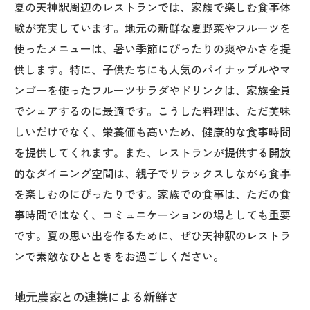
夏の天神駅周辺のレストランでは、家族で楽しむ食事体
天神駅での夏の食体験：パイナップルとマンゴ
験が充実しています。地元の新鮮な夏野菜やフルーツを
ーの物語
使ったメニューは、暑い季節にぴったりの爽やかさを提
フルーツが語る歴史と未来
供します。特に、子供たちにも人気のパイナップルやマ
天神駅でのフルーツの旅
ンゴーを使ったフルーツサラダやドリンクは、家族全員
未来に向けた食のストーリー
でシェアするのに最適です。こうした料理は、ただ美味
自然の恵みを感じるひととき
しいだけでなく、栄養価も高いため、健康的な食事時間
訪れるたびに深まるフルーツの魅力
を提供してくれます。また、レストランが提供する開放
的なダイニング空間は、親子でリラックスしながら食事
シーズンごとに変化する物語
を楽しむのにぴったりです。家族での食事は、ただの食
事時間ではなく、コミュニケーションの場としても重要
です。夏の思い出を作るために、ぜひ天神駅のレストラ
ンで素敵なひとときをお過ごしください。
地元農家との連携による新鮮さ