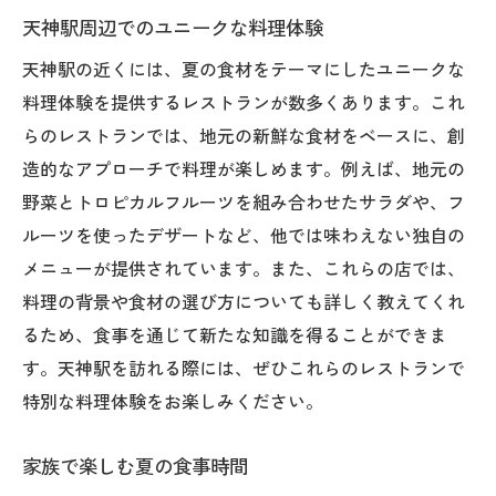
天神駅周辺でのユニークな料理体験
訪れるたびに新しい発見
天神駅の近くには、夏の食材をテーマにしたユニークな
次世代の味を試すチャンス
料理体験を提供するレストランが数多くあります。これ
地元から受け継ぐ伝統と革新
らのレストランでは、地元の新鮮な食材をベースに、創
未来を見据えた食の新提案
造的なアプローチで料理が楽しめます。例えば、地元の
夏のレストランで楽しむトロピカルフルーツと
野菜とトロピカルフルーツを組み合わせたサラダや、フ
地元野菜
ルーツを使ったデザートなど、他では味わえない独自の
南国フルーツと地元野菜のコラボレーショ
メニューが提供されています。また、これらの店では、
ン
料理の背景や食材の選び方についても詳しく教えてくれ
サラダやスムージーでの楽しみ方
るため、食事を通じて新たな知識を得ることができま
フルーツカクテルの新しい世界
す。天神駅を訪れる際には、ぜひこれらのレストランで
特別な料理体験をお楽しみください。
色鮮やかな料理で目でも楽しむ
健康に配慮したメニュー選び
家族で楽しむ夏の食事時間
異国情緒を味わえる特別料理