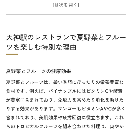
地元食材の魅力を味わう
旬の食材が引き立てる料理の味
天神駅周辺でのユニークな料理体験
家族で楽しむ夏の食事時間
天神駅のレストランで夏野菜とフルー
地元農家との連携による新鮮さ
ツを楽しむ特別な理由
夏の天神駅で味わうパイナップルとマンゴーの
魅力
トロピカルフルーツの甘さと酸味
夏野菜とフルーツの健康効果
デザートメニューで楽しむフルーツ
夏野菜とフルーツは、暑い季節にぴったりの栄養豊富な
フルーツを使ったドリンクの提案
食材です。例えば、パイナップルにはビタミンCや酵素
が豊富に含まれており、免疫力を高めたり消化を助けた
お子様も喜ぶフルーツメニュー
りする効果があります。マンゴーもビタミンAやCが多く
フルーツの歴史と文化背景
含まれており、美肌効果や疲労回復に役立ちます。これ
夏限定スイーツの秘密
らのトロピカルフルーツを組み合わせた料理は、爽やか
天神駅周辺のレストランで夏の味覚を堪能しよ