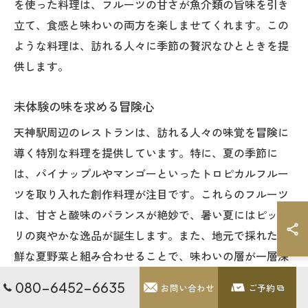
を使った料理は、フルーツの甘さが魚介類の旨味を引き
立て、食感と味わいの両方を楽しませてくれます。この
ような料理は、訪れる人々に季節の贅沢なひとときを提
供します。
未体験の味を求める冒険心
天神駅周辺のレストランは、訪れる人々の味覚を冒険に
導く特別な料理を提供しています。特に、夏の季節に
は、パイナップルやマンゴーといったトロピカルフルー
ツを取り入れた創作料理が注目です。これらのフルーツ
は、甘さと酸味のバランスが絶妙で、暑い夏にはピッタ
リの爽やかな逸品が誕生します。また、地元で採れた新
鮮な夏野菜と組み合わせることで、味わいの層が一層深
まります。これらの料理体験は、日常の食事を超えた、
080-6452-6635
お問い合わせ
ご予約
まさに未体験の味を楽しむ冒険です。訪れる人々は一口