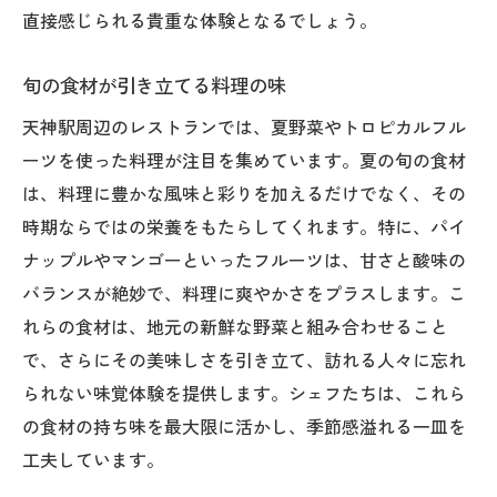
シェフとの出会いが作る味
直接感じられる貴重な体験となるでしょう。
季節の変化を楽しむ方法
旬の食材が引き立てる料理の味
レストランの夏限定メニューで爽やかなひとと
きを
天神駅周辺のレストランでは、夏野菜やトロピカルフル
ーツを使った料理が注目を集めています。夏の旬の食材
昼と夜で異なるメニュー提案
は、料理に豊かな風味と彩りを加えるだけでなく、その
特別なイベントで提供される料理
時期ならではの栄養をもたらしてくれます。特に、パイ
爽やかなドリンクとのペアリング
ナップルやマンゴーといったフルーツは、甘さと酸味の
海の幸と山の幸の絶妙なバランス
バランスが絶妙で、料理に爽やかさをプラスします。こ
未体験の味を求める冒険心
れらの食材は、地元の新鮮な野菜と組み合わせること
シェフおすすめの一皿を楽しむ
で、さらにその美味しさを引き立て、訪れる人々に忘れ
天神駅で見つける夏の味覚とレストランの新提
られない味覚体験を提供します。シェフたちは、これら
案
の食材の持ち味を最大限に活かし、季節感溢れる一皿を
レストランが提案する新しい食文化
工夫しています。
夏の食材を活かした創作料理